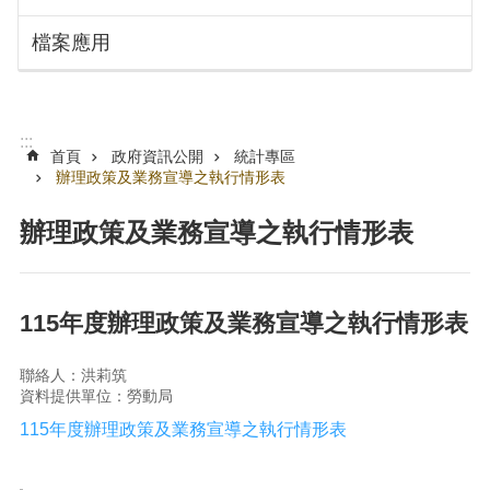
搜
訊
檔案應用
息
尋
公
告
認
:::
識
首頁
政府資訊公開
統計專區
勞
辦理政策及業務宣導之執行情形表
動
局
辦理政策及業務宣導之執行情形表
機
關
通
115年度辦理政策及業務宣導之執行情形表
訊
錄
聯絡人：洪莉筑
資料提供單位：勞動局
業
務
115年度辦理政策及業務宣導之執行情形表
資
訊