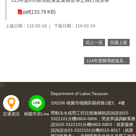
115年度6月辦理政策及業務宣導之執行情形表
網
站
pdf(133.79 KB)
導
覽
上版日期：115-02-24
下版日期：116-02-24
市
政
回上一頁
回最上面
信
箱
114年度辦理政策及...
常
見
問
題
:::
桃
Department of Labor,Taoyuan.
園
330206 桃園市桃園區縣府路1號3、4樓
市
入
勞動法令或勞工托兒措施補助諮詢請洽03-
交通資訊
桃園市府Line
口
3322101分機6804-6806；勞資爭議調解業務
網
請洽03-3322101分機6802-6803；就業服務
諮詢請洽03-3322101分機8015-8017（就業
站