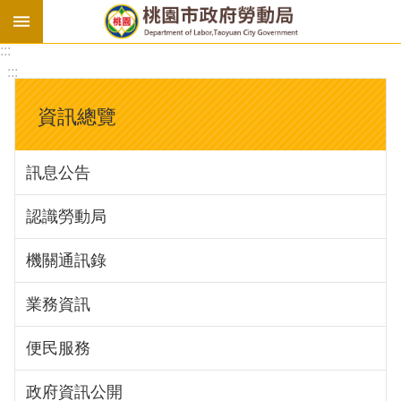
:::
勞
:::
基
法
資訊總覽
勞
資
訊息公告
會
議
認識勞動局
庇
護
機關通訊錄
工
場
業務資訊
進
便民服務
階
政府資訊公開