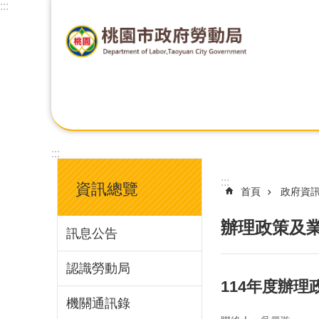
:::
:::
:::
資訊總覽
首頁
政府資
辦理政策及
訊息公告
認識勞動局
114年度辦
機關通訊錄