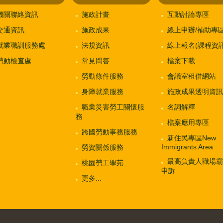
機關聯絡資訊
施政計畫
互動討論專區
交通資訊
施政成果
線上申辦/補助專
就業職訓服務處
法規資訊
線上報名(課程資訊
勞動檢查處
常見問答
檔案下載
勞動條件服務
會議室租借網站
身障就業服務
施政成果透明資訊
職業災害勞工關懷服
名詞解釋
務
檔案應用專區
跨國勞動事務服務
新住民專區New
Immigrants Area
勞資關係服務
最高負責人職場霸
桃園勞工學苑
申訴
更多...