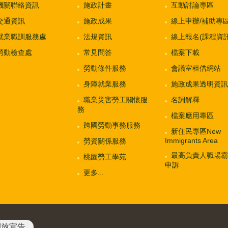
機關聯絡資訊
施政計畫
互動討論專區
交通資訊
施政成果
線上申辦/補助專
就業職訓服務處
法規資訊
線上報名(課程資訊
勞動檢查處
常見問答
檔案下載
勞動條件服務
會議室租借網站
身障就業服務
施政成果透明資訊
職業災害勞工關懷服
名詞解釋
務
檔案應用專區
跨國勞動事務服務
新住民專區New
Immigrants Area
勞資關係服務
最高負責人職場霸
桃園勞工學苑
申訴
更多...
開放宣告