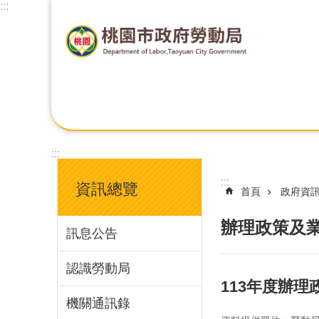
:::
:::
:::
資訊總覽
首頁
政府資
辦理政策及
訊息公告
認識勞動局
113年度辦
機關通訊錄