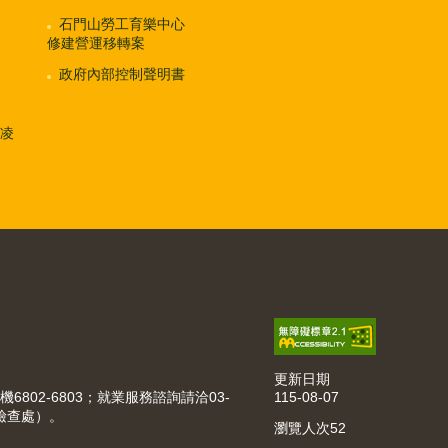
石門山勞工育樂中心
修建營運移轉案
政府內部控制聲明書
凌
更新日期
115-08-07
機6802-6803；就業服務諮詢請洽03-
動檢查處）。
瀏覽人次
52