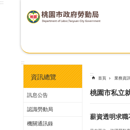
:::
:::
:::
資訊總覽
首頁
業務資
桃園市私立
訊息公告
認識勞動局
薪資透明求職
機關通訊錄