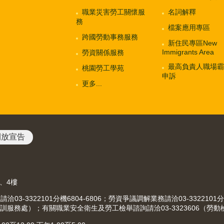
職業災害勞工關懷服
名詞解釋
務
檔案應用專區
跨國勞動事務服務
新住民專區New
Immigrants Area
勞資關係服務
最高負責人職場霸
桃園勞工學苑
申訴
更多...
開放宣告
3、4樓
-3322101分機6804-6806；勞資爭議調解業務請洽03-3322101分
（就業職訓服務處）；有關職業安全衛生及勞工檢舉諮詢請洽03-3323606（勞