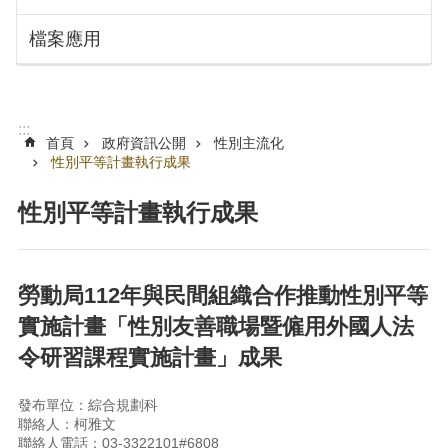
搜
訊
檔案應用
息
尋
公
告
認
:::
識
首頁
政府資訊公開
性別主流化
勞
性別平等計畫執行成果
動
局
性別平等計畫執行成果
機
關
通
勞動局112年與民間組織合作推動性別平等
訊
實施計畫「性別友善職場暨僱用外國人法
錄
令研習課程實施計畫」成果
業
務
發布單位：綜合規劃科
資
聯絡人：柯雅文
訊
聯絡人電話：03-3322101#6808