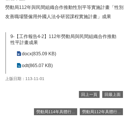
便
勞動局112年與民間組織合作推動性別平等實施計畫「性別
民
友善職場暨僱用外國人法令研習課程實施計畫」成果
服
務
政
9-【工作報告4-2】112年勞動局與民間組織合作推動
府
性平計畫成果
資
訊
docx(835.09 KB)
公
開
odt(865.07 KB)
檔
上版日期：113-11-01
案
應
用
回上一頁
回最上面
回
勞動局114年具體行...
勞動局112年具體行...
首
頁