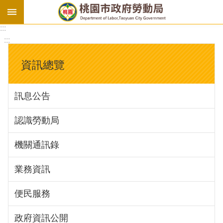
:::
勞
:::
基
法
資訊總覽
勞
資
訊息公告
會
議
認識勞動局
庇
護
機關通訊錄
工
場
業務資訊
進
便民服務
階
政府資訊公開