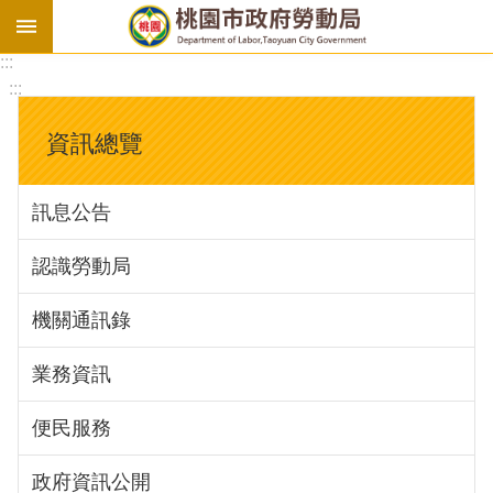
:::
勞
:::
基
法
資訊總覽
勞
資
訊息公告
會
議
認識勞動局
庇
護
機關通訊錄
工
場
業務資訊
進
便民服務
階
政府資訊公開