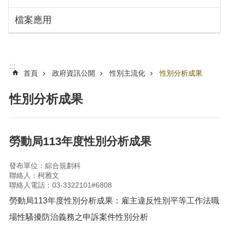
搜
訊
檔案應用
息
尋
公
告
認
:::
識
首頁
政府資訊公開
性別主流化
性別分析成果
勞
動
性別分析成果
局
機
關
勞動局113年度性別分析成果
通
訊
發布單位：綜合規劃科
錄
聯絡人：柯雅文
聯絡人電話：03-3322101#6808
業
務
勞動局113年度性別分析成果：雇主違反性別平等工作法職
資
場性騷擾防治義務之申訴案件性別分析
訊