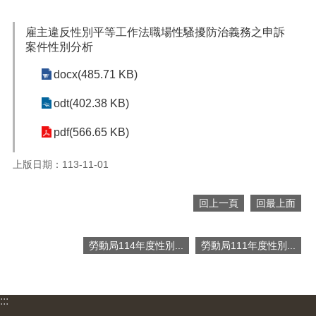
便
民
雇主違反性別平等工作法職場性騷擾防治義務之申訴
服
案件性別分析
務
docx(485.71 KB)
政
府
odt(402.38 KB)
資
訊
pdf(566.65 KB)
公
開
上版日期：113-11-01
檔
案
回上一頁
回最上面
應
用
勞動局114年度性別...
勞動局111年度性別...
回
首
頁
:::