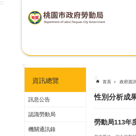
:::
:::
:::
資訊總覽
首頁
政府資
性別分析成
訊息公告
認識勞動局
勞動局113
機關通訊錄