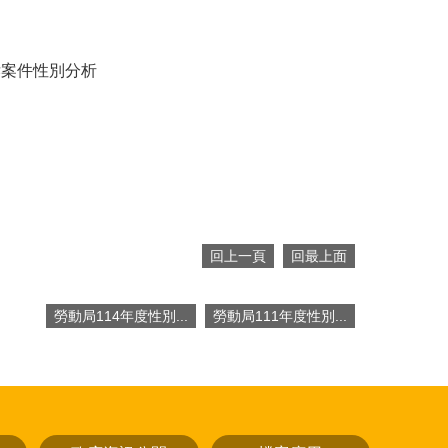
訴案件性別分析
回上一頁
回最上面
勞動局114年度性別...
勞動局111年度性別...