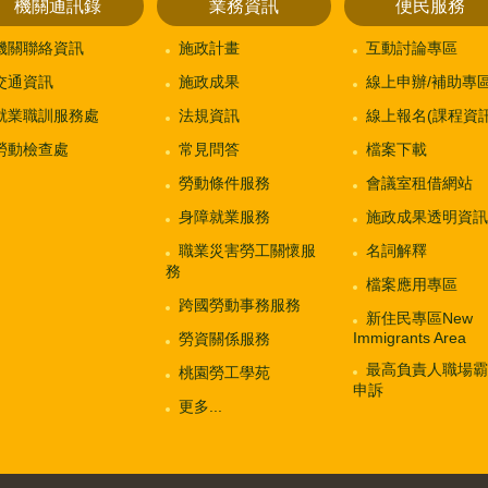
機關通訊錄
業務資訊
便民服務
機關聯絡資訊
施政計畫
互動討論專區
交通資訊
施政成果
線上申辦/補助專
就業職訓服務處
法規資訊
線上報名(課程資訊
勞動檢查處
常見問答
檔案下載
勞動條件服務
會議室租借網站
身障就業服務
施政成果透明資訊
職業災害勞工關懷服
名詞解釋
務
檔案應用專區
跨國勞動事務服務
新住民專區New
Immigrants Area
勞資關係服務
最高負責人職場霸
桃園勞工學苑
申訴
更多...