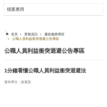
搜
訊
檔案應用
息
尋
公
告
認
:::
識
首頁
業務資訊
廉政服務專區
勞
公職人員利益衝突迴避公告專區
動
局
公職人員利益衝突迴避公告專區
機
關
通
1分鐘看懂公職人員利益衝突迴避法
訊
錄
發布單位：政風室
業
務
資
訊