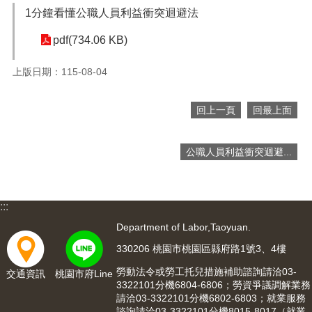
便
1分鐘看懂公職人員利益衝突迴避法
民
pdf(734.06 KB)
服
務
上版日期：115-08-04
政
府
回上一頁
回最上面
資
訊
公
公職人員利益衝突迴避...
開
檔
案
:::
應
用
Department of Labor,Taoyuan.
330206 桃園市桃園區縣府路1號3、4樓
回
首
勞動法令或勞工托兒措施補助諮詢請洽03-
交通資訊
桃園市府Line
3322101分機6804-6806；勞資爭議調解業務
頁
請洽03-3322101分機6802-6803；就業服務
諮詢請洽03-3322101分機8015-8017（就業