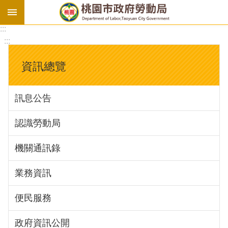
:::
勞
:::
基
法
資訊總覽
勞
資
訊息公告
會
議
認識勞動局
庇
護
機關通訊錄
工
場
業務資訊
進
便民服務
階
政府資訊公開