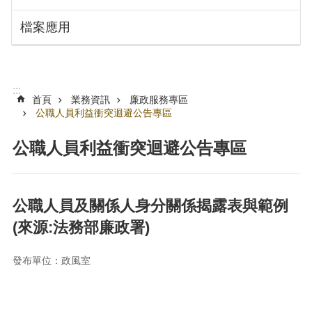
搜
訊
檔案應用
息
尋
公
告
認
:::
識
首頁
業務資訊
廉政服務專區
勞
公職人員利益衝突迴避公告專區
動
局
公職人員利益衝突迴避公告專區
機
關
通
公職人員及關係人身分關係揭露表與範例
訊
(來源:法務部廉政署)
錄
業
發布單位：政風室
務
資
訊