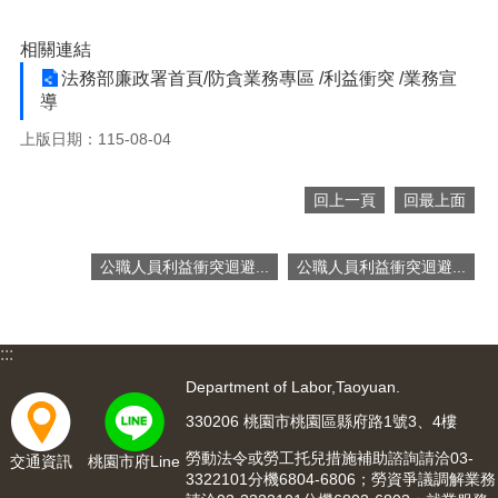
便
民
相關連結
服
法務部廉政署首頁/防貪業務專區 /利益衝突 /業務宣
務
導
政
上版日期：115-08-04
府
資
回上一頁
回最上面
訊
公
開
公職人員利益衝突迴避...
公職人員利益衝突迴避...
檔
案
應
:::
用
Department of Labor,Taoyuan.
回
330206 桃園市桃園區縣府路1號3、4樓
首
頁
勞動法令或勞工托兒措施補助諮詢請洽03-
交通資訊
桃園市府Line
3322101分機6804-6806；勞資爭議調解業務