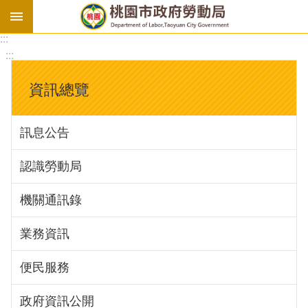
:::
勞
:::
基
法
資訊總覽
勞
資
訊息公告
會
議
認識勞動局
庇
護
機關通訊錄
工
場
業務資訊
進
便民服務
階
政府資訊公開