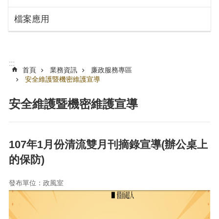
搜
訊
檔案應用
息
尋
公
告
認
:::
識
首頁
業務資訊
廉政服務專區
勞
安全維護暨機密維護宣導
動
局
安全維護暨機密維護宣導
機
關
通
107年1月份清流雙月刊摘錄宣導(辦公桌上
訊
的保防)
錄
業
發布單位：政風室
務
資
訊