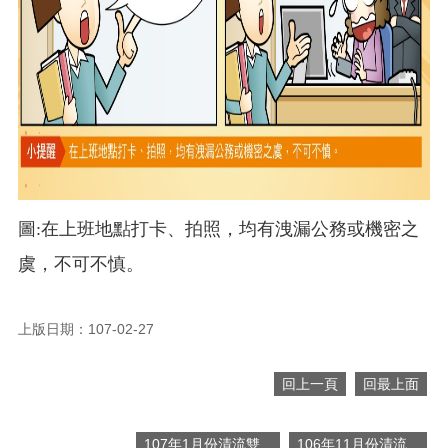
網
站
導
覽
市
政
信
箱
常
見
圖:在上班地點打卡、拍照，均有洩漏公務或機密之
問
虞，不可不慎。
題
桃
園
上版日期：107-02-27
市
入
回上一頁
回最上面
口
網
站
107年1月份清流雙...
106年11月份清流...