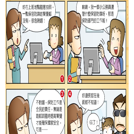
便
民
服
務
政
府
資
訊
公
開
檔
案
應
用
回
首
頁