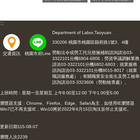
網
站
安
:::
全
Department of Labor,Taoyuan.
政
策
330206 桃園市桃園區縣府路1號3、4樓
勞動法令或勞工托兒措施補助諮詢請洽03-
隱
交通資訊
桃園市府Line
3322101分機6804-6806；勞資爭議調解業務
私
請洽03-3322101分機6802-6803；就業服務
權
諮詢請洽03-3322101分機8015-8017（就業
政
職訓服務處）；有關職業安全衛生及勞工檢舉
策
諮詢請洽03-3323606（勞動檢查處）。
政
上班時間：星期一至星期五 上午8:00至12:00 下午1:00至5:00
府
瀏覽器支援：Chrome、Firefox、Edge、Safari為主，如使用IE瀏覽器
網
Win7已不再支援IE，Win10將於2022年6月15日淘汰並停止支援IE。
站
資
料
更新日期
115-08-07
開
瀏覽人次
2239
放