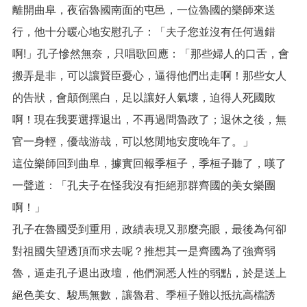
宣
離開曲阜，夜宿魯國南面的屯邑，一位魯國的樂師來送
告
行，他十分暖心地安慰孔子：「夫子您並沒有任何過錯
啊!」孔子慘然無奈，只唱歌回應：「那些婦人的口舌，會
搬弄是非，可以讓賢臣憂心，逼得他們出走啊！那些女人
的告狀，會顛倒黑白，足以讓好人氣壞，迫得人死國敗
啊！現在我要選擇退出，不再過問魯政了；退休之後，無
官一身輕，優哉游哉，可以悠閒地安度晚年了。」
這位樂師回到曲阜，據實回報季桓子，季桓子聽了，嘆了
一聲道：「孔夫子在怪我沒有拒絕那群齊國的美女樂團
啊！」
孔子在魯國受到重用，政績表現又那麼亮眼，最後為何卻
對祖國失望透頂而求去呢？推想其一是齊國為了強齊弱
魯，逼走孔子退出政壇，他們洞悉人性的弱點，於是送上
絕色美女、駿馬無數，讓魯君、季桓子難以抵抗高檔誘