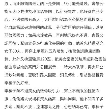
網
原，而距離魯國最近的正是齊國，很可能先遭殃。齊景公
站
導
指示大臣趕快割地還給魯國，以討好魯君，也好讓自已安
覽
心。不過齊國有高人，大臣犁鉏認為不必慌急而亂投藥；
市
他自請嘗試破壞魯國的政風，分化君臣的信任關係，以削
政
弱魯國國力；如果未達效果，再割地示好也不遲。齊景公
信
箱
認同後，犁鉏於是進行腐化魯國的行動，他首先精選漂亮
常
女子80人，再穿上華麗的五彩服飾，接著集訓跳康樂艷
見
舞。此外又挑選駿馬120匹，把美女樂團與駿馬送到魯國首
問
題
都曲阜城南的高門外公開展示，一時大為吸睛，再大肆公
演炒熱氣氛，更吸引路人圍觀，消息傳出，引起魯國權貴
桃
園
季桓子的好奇。
市
季桓子熬不過美女的致命吸引力，穿上不顯眼的輕便衣
入
口
服，偷偷跑去現場看美女熱舞，與民同樂。他不知看了多
網
少遍，樂此不疲，流連忘返之餘，心想納為已有。季桓子
站