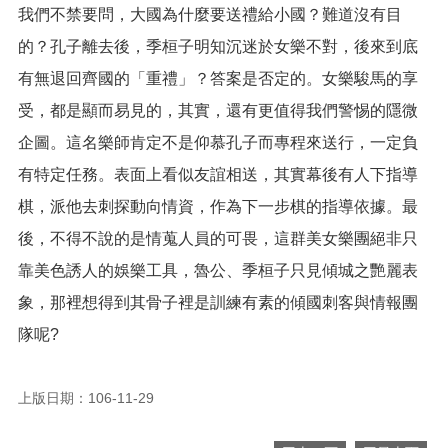
我們不禁要問，大國為什麼要送禮給小國？難道沒有目
的？孔子離去後，季桓子明知沉迷於女樂不對，後來到底
有無退回齊國的「重禮」？答案是否定的。女樂駿馬的享
受，都是顯而易見的，其實，還有更值得我們警惕的隱微
企圖。這名樂師肯定不是仰慕孔子而專程來送行，一定負
有特定任務。表面上看似友誼相送，其實幕後有人下指導
棋，派他去刺探動向情資，作為下一步棋的指導依據。最
後，不得不說的是情蒐人員的可畏，這群美女樂團絕非只
靠美色誘人的娛樂工具，魯公、季桓子只見傾城之艷麗表
象，那裡想得到其骨子裡是訓練有素的傾國刺客與情報團
隊呢?
上版日期：106-11-29