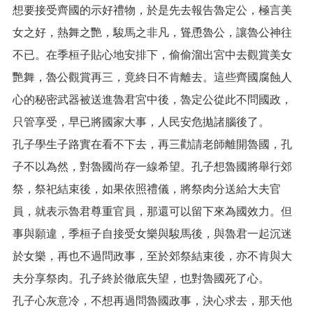
想要接受齊國的示好禮物，於是先去報告魯定公，極言美
網
女之好，熱舞之艷，駿馬之非凡，聳恿魯公，讓魯公神往
站
安
不已。在季桓子貼心地安排下，偷偷溜出宮中去觀賞美女
全
艷舞，魯公觀賞再三，竟終日不肯離去。這些齊國腐蝕人
政
策
心的秘密武器被送進魯君宮中後，魯定公從此不問國政，
隱
只管享受，早已將國家大事，人民安危拋諸腦後了。
私
孔子學生子路實在看不下去，再三勸請老師離開魯國，孔
權
政
子不以為然，對魯國尚存一線希望。孔子想魯國將舉行郊
策
祭，祭祀結束後，如果依照禮儀，將祭肉分送給大夫官
政
員，就表示魯君尊重官員，那還可以留下來為國效力。但
府
事與願違，季桓子自接受女樂與駿馬後，與魯君一起沉迷
網
站
於女樂，再也不過問政事，至於郊祭結束後，亦不肯與大
資
料
夫分享祭肉。孔子終於徹底失望，也對魯國死了心。
開
孔子心灰意冷，不想再過問魯國政事，決心求去，那天他
放