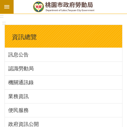
:::
勞
:::
基
法
資訊總覽
勞
資
訊息公告
會
議
認識勞動局
庇
護
機關通訊錄
工
場
業務資訊
進
便民服務
階
政府資訊公開