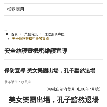
搜
訊
檔案應用
息
尋
公
告
認
:::
識
首頁
業務資訊
廉政服務專區
勞
安全維護暨機密維護宣導
動
局
安全維護暨機密維護宣導
機
關
通
保防宣導-美女樂團出場，孔子黯然退場
訊
錄
發布單位：政風室
業
〈轉載自清流雙月刊106年7月號〉
務
資
美女樂團出場，孔子黯然退場
訊