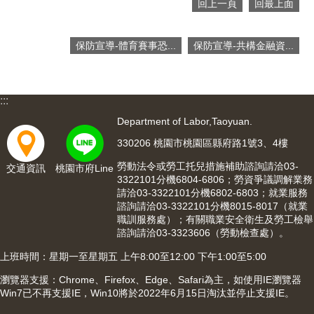
回上一頁
回最上面
保防宣導-體育賽事恐...
保防宣導-共構金融資...
:::
Department of Labor,Taoyuan.
330206 桃園市桃園區縣府路1號3、4樓
勞動法令或勞工托兒措施補助諮詢請洽03-
交通資訊
桃園市府Line
3322101分機6804-6806；勞資爭議調解業務
請洽03-3322101分機6802-6803；就業服務
諮詢請洽03-3322101分機8015-8017（就業
職訓服務處）；有關職業安全衛生及勞工檢舉
諮詢請洽03-3323606（勞動檢查處）。
上班時間：星期一至星期五 上午8:00至12:00 下午1:00至5:00
瀏覽器支援：Chrome、Firefox、Edge、Safari為主，如使用IE瀏覽器
Win7已不再支援IE，Win10將於2022年6月15日淘汰並停止支援IE。