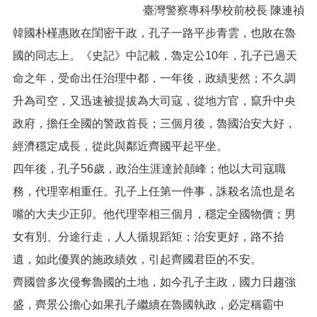
臺灣警察專科學校前校長 陳連禎
便
民
韓國朴槿惠敗在閨密干政，孔子一路平步青雲，也敗在魯
服
國的同志上。《史記》中記載，魯定公10年，孔子已過天
務
命之年，受命出任治理中都，一年後，政績斐然；不久調
政
府
升為司空，又迅速被提拔為大司寇，從地方官，竄升中央
資
政府，擔任全國的警政首長；三個月後，魯國治安大好，
訊
公
經濟穩定成長，從此與鄰近齊國平起平坐。
開
四年後，孔子56歲，政治生涯達於顛峰；他以大司寇職
檔
務，代理宰相重任。孔子上任第一件事，誅殺名流也是名
案
嘴的大夫少正卯。他代理宰相三個月，穩定全國物價；男
應
用
女有別、分途行走，人人循規蹈矩；治安更好，路不拾
遺，如此優異的施政績效，引起齊國君臣的不安。
回
首
齊國曾多次侵奪魯國的土地，如今孔子主政，國力日趨強
頁
盛，齊景公擔心如果孔子繼續在魯國執政，必定稱霸中