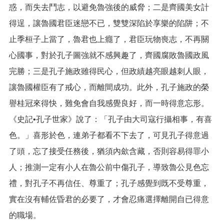
惑，而失去鬥志，以避免魯強後的威脅；二是齊國美女計
得逞，讓魯國君臣迷戀不已，雙雙深陷於享樂的陷阱；不
止季桓子上當了，魯君也上癮了，君臣玩物喪志，不再關
心國事，對於孔子圖強就不感興趣了，齊國腐敗魯國政風
完勝；三是孔子施政雖得民心，但政績越亮眼越刺人眼，
讓魯國權臣有了戒心，而離間成功。此外，孔子施政的榮
譽桂冠來得快，難免會自我感覺良好，而一時得意忘形。
《史記•孔子世家》說了：「孔子由大司寇行攝相事，有喜
色。」喜形於色，連弟子都看不下去了，可見孔子得意過
了頭，忘了接受任務後，猶須內歛含藏，否則容易得罪小
人；推測一定有小人在魯公前中傷孔子，導致魯公見色忘
禮，對孔子不再信任、尊重了；孔子感覺到既不受尊重，
實在沒有輔佐昏君的必要了，才會忍痛選擇離開自已得意
的職場。