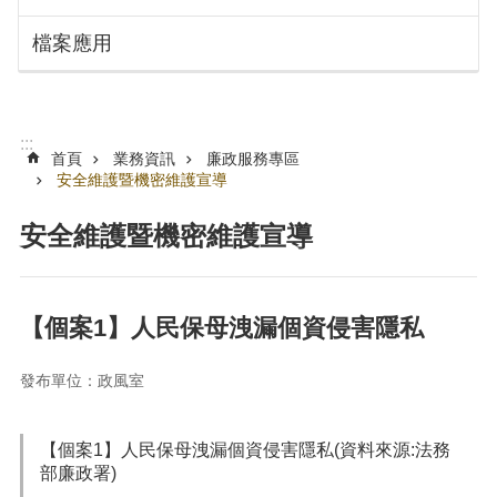
搜
訊
檔案應用
息
尋
公
告
認
:::
識
首頁
業務資訊
廉政服務專區
勞
安全維護暨機密維護宣導
動
局
安全維護暨機密維護宣導
機
關
通
【個案1】人民保母洩漏個資侵害隱私
訊
錄
發布單位：政風室
業
務
【個案1】人民保母洩漏個資侵害隱私(資料來源:法務
資
部廉政署)
訊