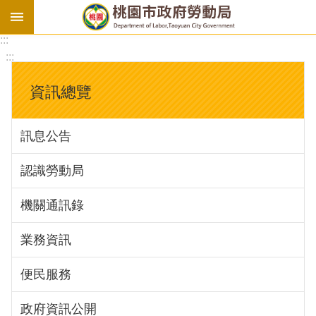
:::
勞
:::
基
法
資訊總覽
勞
資
訊息公告
會
議
認識勞動局
庇
護
機關通訊錄
工
場
業務資訊
進
便民服務
階
政府資訊公開