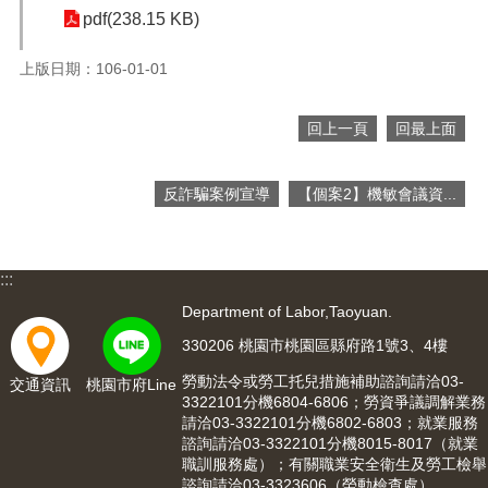
pdf(238.15 KB)
便
民
服
上版日期：106-01-01
務
政
回上一頁
回最上面
府
資
反詐騙案例宣導
【個案2】機敏會議資...
訊
公
開
:::
檔
案
Department of Labor,Taoyuan.
應
330206 桃園市桃園區縣府路1號3、4樓
用
勞動法令或勞工托兒措施補助諮詢請洽03-
交通資訊
桃園市府Line
回
3322101分機6804-6806；勞資爭議調解業務
請洽03-3322101分機6802-6803；就業服務
首
諮詢請洽03-3322101分機8015-8017（就業
頁
職訓服務處）；有關職業安全衛生及勞工檢舉
諮詢請洽03-3323606（勞動檢查處）。