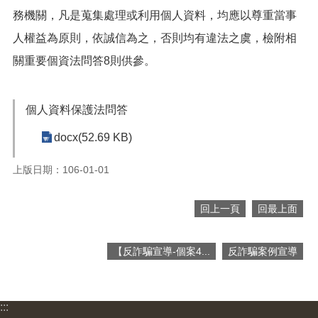
便
務機關，凡是蒐集處理或利用個人資料，均應以尊重當事
民
人權益為原則，依誠信為之，否則均有違法之虞，檢附相
服
務
關重要個資法問答
8則供參。
政
府
個人資料保護法問答
資
訊
docx(52.69 KB)
公
開
上版日期：106-01-01
檔
案
回上一頁
回最上面
應
用
【反詐騙宣導-個案4...
反詐騙案例宣導
回
首
頁
:::