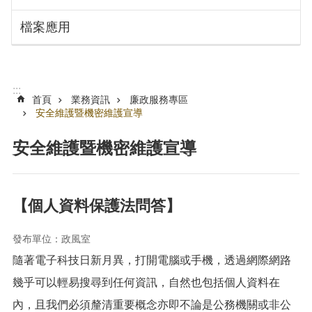
搜
訊
檔案應用
息
尋
公
告
認
:::
識
首頁
業務資訊
廉政服務專區
勞
安全維護暨機密維護宣導
動
局
安全維護暨機密維護宣導
機
關
通
【個人資料保護法問答】
訊
錄
發布單位：政風室
業
隨著電子科技日新月異，打開電腦或手機，透過網際網路
務
幾乎可以輕易搜尋到任何資訊，自然也包括個人資料在
資
訊
內，且我們必須釐清重要概念亦即不論是公務機關或非公