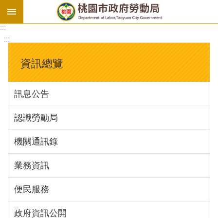
:::
勞
:::
基
法
資訊總覽
勞
資
訊息公告
會
議
認識勞動局
庇
護
機關通訊錄
工
場
業務資訊
進
便民服務
階
政府資訊公開