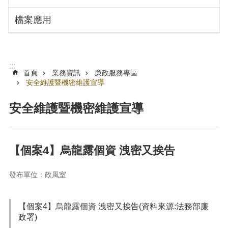
搜
訊
檔案應用
息
尋
公
告
認
:::
識
首頁
業務資訊
廉政服務專區
勞
安全維護暨機密維護宣導
動
局
安全維護暨機密維護宣導
機
關
通
【個案4】烏龍露個資 洩密又挨告
訊
錄
發布單位：政風室
業
務
【個案4】烏龍露個資 洩密又挨告(資料來源:法務部廉
資
政署)
訊