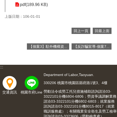
pdf(189.96 KB)
便
民
服
上版日期：106-01-01
務
政
回上一頁
回最上面
府
資
【個案3】駐外機構資...
【反詐騙宣導-個案7...
訊
公
開
:::
檔
案
Department of Labor,Taoyuan.
應
330206 桃園市桃園區縣府路1號3、4樓
用
勞動法令或勞工托兒措施補助諮詢請洽03-
交通資訊
桃園市府Line
回
3322101分機6804-6806；勞資爭議調解業務
請洽03-3322101分機6802-6803；就業服務
首
諮詢請洽03-3322101分機8015-8017（就業
頁
職訓服務處）；有關職業安全衛生及勞工檢舉
諮詢請洽03-3323606（勞動檢查處）。