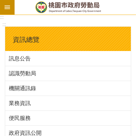
:::
勞
:::
基
法
資訊總覽
勞
資
訊息公告
會
議
認識勞動局
庇
護
機關通訊錄
工
場
業務資訊
進
便民服務
階
政府資訊公開