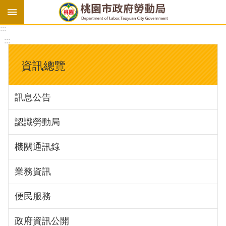
:::
勞
:::
基
法
資訊總覽
勞
資
訊息公告
會
議
認識勞動局
庇
護
機關通訊錄
工
場
業務資訊
進
便民服務
階
政府資訊公開