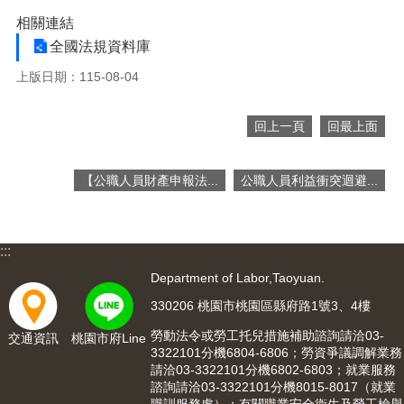
便
相關連結
民
全國法規資料庫
服
務
上版日期：115-08-04
政
府
回上一頁
回最上面
資
訊
【公職人員財產申報法...
公職人員利益衝突迴避...
公
開
檔
:::
案
應
Department of Labor,Taoyuan.
用
330206 桃園市桃園區縣府路1號3、4樓
回
勞動法令或勞工托兒措施補助諮詢請洽03-
交通資訊
桃園市府Line
首
3322101分機6804-6806；勞資爭議調解業務
請洽03-3322101分機6802-6803；就業服務
頁
諮詢請洽03-3322101分機8015-8017（就業