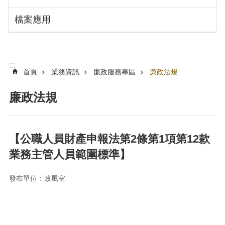
搜
訊
檔案應用
息
尋
公
告
認
:::
識
首頁
業務資訊
廉政服務專區
廉政法規
勞
動
廉政法規
局
機
關
【公職人員財產申報法第2條第1項第12款
通
業務主管人員範圍標準】
訊
錄
發布單位：政風室
業
務
資
訊