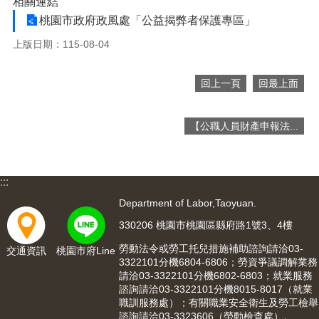
相關連結
便
桃園市政府政風處「公益揭弊者保護專區」
民
服
上版日期：115-08-04
務
回上一頁
回最上面
政
府
資
【公職人員財產申報法...
訊
公
開
:::
檔
案
Department of Labor,Taoyuan.
應
330206 桃園市桃園區縣府路1號3、4樓
用
勞動法令或勞工托兒措施補助諮詢請洽03-
交通資訊
桃園市府Line
3322101分機6804-6806；勞資爭議調解業務
回
請洽03-3322101分機6802-6803；就業服務
首
諮詢請洽03-3322101分機8015-8017（就業
頁
職訓服務處）；有關職業安全衛生及勞工檢舉
諮詢請洽03-3323606（勞動檢查處）。