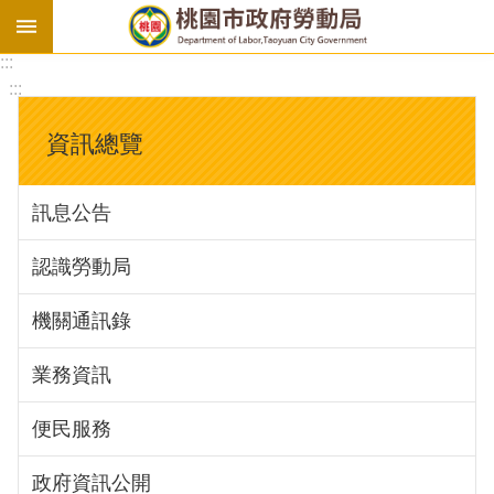
:::
勞
:::
基
法
資訊總覽
勞
資
訊息公告
會
議
認識勞動局
庇
護
機關通訊錄
工
場
業務資訊
進
便民服務
階
政府資訊公開