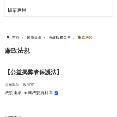
搜
訊
檔案應用
息
尋
公
告
認
:::
識
首頁
業務資訊
廉政服務專區
廉政法規
勞
動
廉政法規
局
機
關
【公益揭弊者保護法】
通
訊
發布單位：政風室
錄
法規連結::
全國法規資料庫
業
務
資
訊