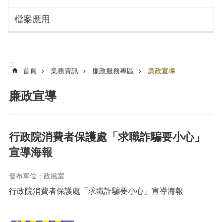
搜
訊
檔案應用
息
尋
公
告
認
:::
識
首頁
業務資訊
廉政服務專區
廉政宣導
勞
動
廉政宣導
局
機
關
行政院消費者保護處「求職詐騙要小心」
通
宣導海報
訊
錄
發布單位：政風室
業
行政院消費者保護處「求職詐騙要小心」宣導海報
務
資
訊