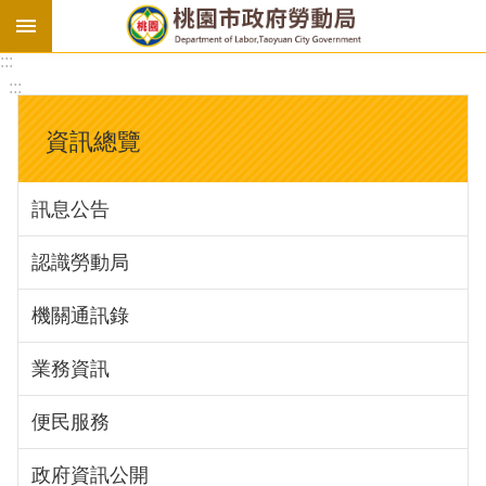
:::
勞
:::
基
法
資訊總覽
勞
資
訊息公告
會
議
認識勞動局
庇
護
機關通訊錄
工
場
業務資訊
進
便民服務
階
政府資訊公開