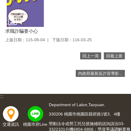
便
民
服
務
求職詐騙要小心
政
上版日期：115-08-04
下版日期：116-03-25
府
資
訊
回上一頁
回最上面
公
開
內政部最新反詐宣導影...
檔
案
應
用
:::
Department of Labor,Taoyuan.
回
330206 桃園市桃園區縣府路1號3、4樓
首
頁
勞動法令或勞工托兒措施補助諮詢請洽03-
交通資訊
桃園市府Line
3322101分機6804-6806；勞資爭議調解業務