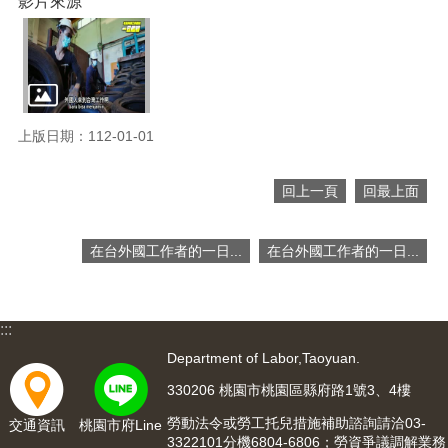
影片來源
便
民
服
務
政
上版日期：112-01-01
府
資
訊
回上一頁
回最上面
公
開
在台外國工作者的一日...
在台外國工作者的一日...
檔
案
應
用
:::
Department of Labor,Taoyuan.
回
330206 桃園市桃園區縣府路1號3、4樓
首
頁
勞動法令或勞工托兒措施補助諮詢請洽03-
交通資訊
桃園市府Line
3322101分機6804-6806；勞資爭議調解業務