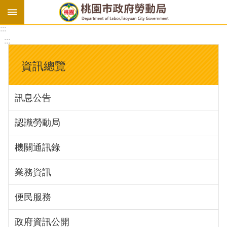
:::
勞
:::
基
法
資訊總覽
勞
資
訊息公告
會
議
認識勞動局
庇
護
機關通訊錄
工
場
業務資訊
進
便民服務
階
政府資訊公開