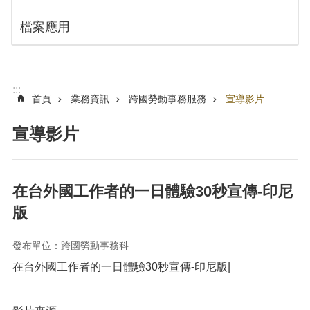
搜
訊
檔案應用
息
尋
公
告
認
:::
識
首頁
業務資訊
跨國勞動事務服務
宣導影片
勞
動
宣導影片
局
機
關
在台外國工作者的一日體驗30秒宣傳-印尼
通
版
訊
錄
發布單位：跨國勞動事務科
業
在台外國工作者的一日體驗30秒宣傳-印尼版|
務
資
訊