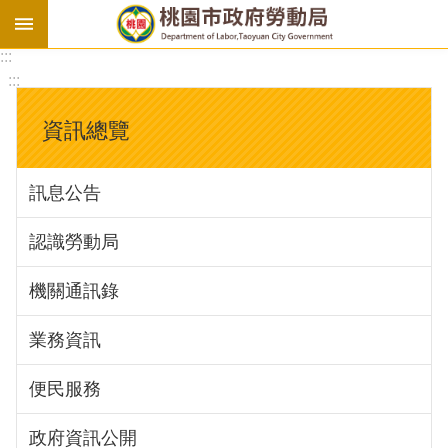
:::
勞
:::
基
法
資訊總覽
勞
資
訊息公告
會
議
認識勞動局
庇
護
機關通訊錄
工
場
業務資訊
進
便民服務
階
政府資訊公開