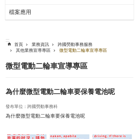
搜
訊
檔案應用
息
尋
公
告
認
:::
識
首頁
業務資訊
跨國勞動事務服務
勞
其他業務宣導專區
微型電動二輪車宣導專區
動
局
微型電動二輪車宣導專區
機
關
通
為什麼微型電動二輪車要保養電池呢
訊
錄
發布單位：跨國勞動事務科
業
為什麼微型電動二輪車要保養電池呢
務
資
訊