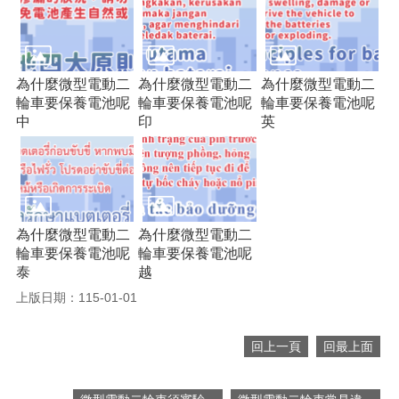
便
民
服
務
為什麼微型電動二
為什麼微型電動二
為什麼微型電動二
輪車要保養電池呢
輪車要保養電池呢
輪車要保養電池呢
政
中
印
英
府
資
訊
公
開
檔
為什麼微型電動二
為什麼微型電動二
案
輪車要保養電池呢
輪車要保養電池呢
應
泰
越
用
上版日期：115-01-01
回
回上一頁
回最上面
首
頁