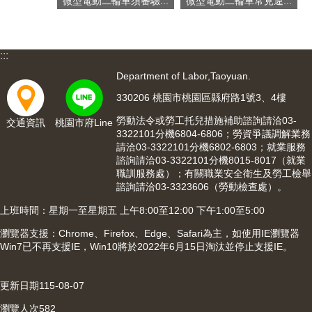
網
微型電動二輪車須審驗...
微型電動二輪車常見違...
站
導
覽
:::
市
Department of Labor,Taoyuan.
政
330206 桃園市桃園區縣府路1號3、4樓
信
箱
勞動法令或勞工托兒措施補助諮詢請洽03-
交通資訊
桃園市府Line
3322101分機6804-6806；勞資爭議調解業務
常
請洽03-3322101分機6802-6803；就業服務
見
諮詢請洽03-3322101分機8015-8017（就業
問
職訓服務處）；有關職業安全衛生及勞工檢舉
題
諮詢請洽03-3323606（勞動檢查處）。
上班時間：星期一至星期五 上午8:00至12:00 下午1:00至5:00
桃
園
瀏覽器支援：Chrome、Firefox、Edge、Safari為主，如使用IE瀏覽器
市
Win7已不再支援IE，Win10將於2022年6月15日淘汰並停止支援IE。
入
口
網
更新日期
115-08-07
站
瀏覽人次
582