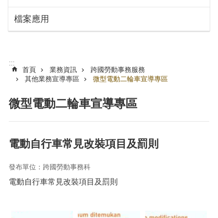
搜
訊
檔案應用
息
尋
公
告
認
:::
識
首頁
業務資訊
跨國勞動事務服務
勞
其他業務宣導專區
微型電動二輪車宣導專區
動
局
微型電動二輪車宣導專區
機
關
通
電動自行車常見改裝項目及罰則
訊
錄
發布單位：跨國勞動事務科
業
電動自行車常見改裝項目及罰則
務
資
訊