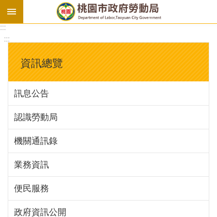
:::
勞
:::
基
法
資訊總覽
勞
資
訊息公告
會
議
認識勞動局
庇
護
機關通訊錄
工
場
業務資訊
進
便民服務
階
政府資訊公開