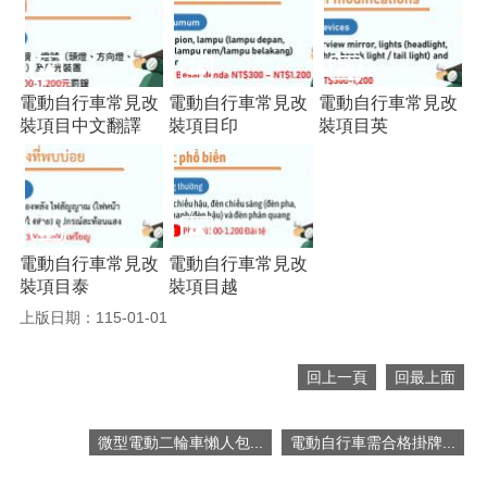
便
民
服
務
電動自行車常見改
電動自行車常見改
電動自行車常見改
裝項目中文翻譯
裝項目印
裝項目英
政
府
資
訊
公
開
電動自行車常見改
電動自行車常見改
檔
裝項目泰
裝項目越
案
上版日期：115-01-01
應
用
回上一頁
回最上面
回
首
微型電動二輪車懶人包...
電動自行車需合格掛牌...
頁