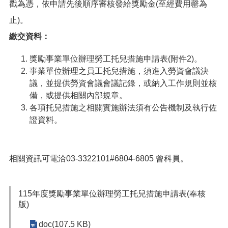
網
戳為憑，依申請先後順序審核發給獎勵金(至經費用罄為
站
止)。
導
覽
繳交資料：
市
獎勵事業單位辦理勞工托兒措施申請表(附件2)。
政
事業單位辦理之員工托兒措施，須進入勞資會議決
信
議，並提供勞資會議會議記錄，或納入工作規則並核
箱
備，或提供相關內部規章。
常
各項托兒措施之相關實施辦法須有公告機制及執行佐
見
證資料。
問
題
桃
相關資訊可電洽03-3322101#6804-6805 曾科員。
園
市
入
115年度獎勵事業單位辦理勞工托兒措施申請表(奉核
口
版)
網
站
doc(107.5 KB)