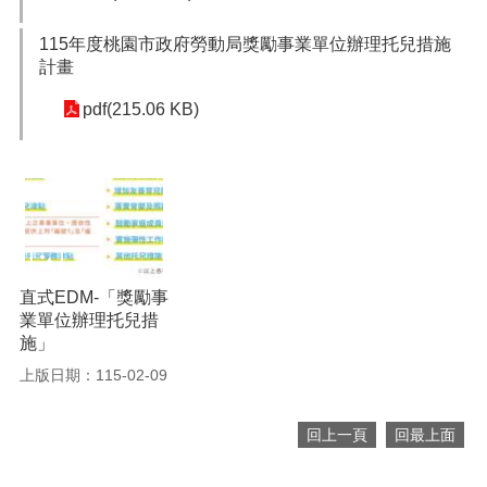
網
115年度桃園市政府勞動局獎勵事業單位辦理托兒措施
站
計畫
安
全
pdf(215.06 KB)
政
策
隱
私
權
政
策
直式EDM-「獎勵事
政
業單位辦理托兒措
府
施」
網
上版日期：115-02-09
站
資
料
回上一頁
回最上面
開
放