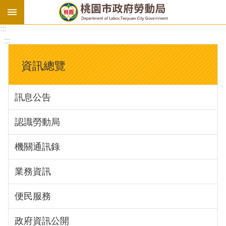
:::
勞
:::
基
法
資訊總覽
勞
資
訊息公告
會
議
認識勞動局
庇
護
機關通訊錄
工
場
業務資訊
進
便民服務
階
政府資訊公開