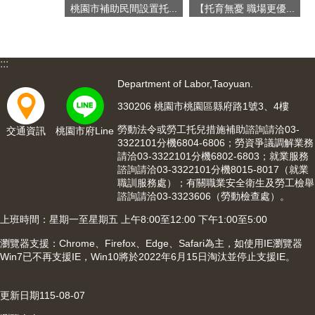
桃園市補助民間設置托...
【托育無憂 職場更優...
宣
告
:::
Department of Labor,Taoyuan.
330206 桃園市桃園區縣府路1號3、4樓
勞動法令或勞工托兒措施補助諮詢請洽03-
交通資訊
桃園市府Line
3322101分機6804-6806；勞資爭議調解業務
請洽03-3322101分機6802-6803；就業服務
諮詢請洽03-3322101分機8015-8017（就業
職訓服務處）；有關職業安全衛生及勞工檢舉
諮詢請洽03-3323606（勞動檢查處）。
上班時間：星期一至星期五 上午8:00至12:00 下午1:00至5:00
瀏覽器支援：Chrome、Firefox、Edge、Safari為主，如使用IE瀏覽器
Win7已不再支援IE，Win10將於2022年6月15日淘汰並停止支援IE。
更新日期
115-08-07