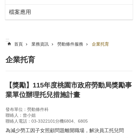
搜
訊
檔案應用
息
尋
公
告
認
:::
識
首頁
業務資訊
勞動條件服務
企業托育
勞
動
企業托育
局
機
關
【獎勵】115年度桃園市政府勞動局獎勵事
通
業單位辦理托兒措施計畫
訊
錄
發布單位：勞動條件科
業
聯絡人：曾小姐
務
聯絡人電話：03-3322101分機6804、6805
資
為減少勞工因子女照顧問題離開職場，解決員工托兒問
訊