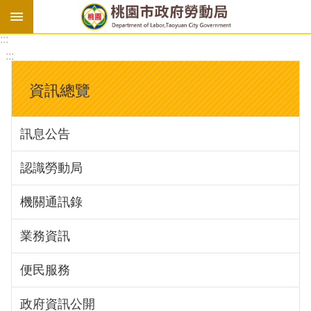
:::
勞
:::
基
法
資訊總覽
勞
資
訊息公告
會
議
認識勞動局
庇
護
機關通訊錄
工
場
業務資訊
進
便民服務
階
政府資訊公開