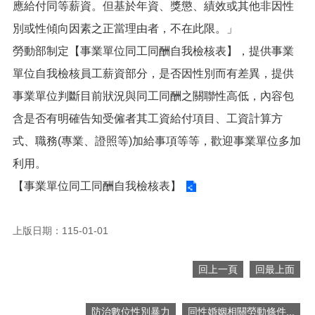
應給付同等薪資。但基於年資、獎懲、績效或其他非因性
便
民
別或性傾向因素之正當理由者，不在此限。」
服
勞動部制定【事業單位同工同酬自我檢核表】，提供事業
務
單位自我檢核員工薪資部分，是否因性別而有差異，提供
政
事業單位判斷目前狀況與同工同酬之關聯性高低，內容包
府
資
含是否有明確告知受僱者其工資給付項目、工資計算方
訊
式、職務(專業、證照等)加給事項等等，歡迎事業單位多加
公
開
利用。
檔
【事業單位同工同酬自我檢核表】
案
應
用
上版日期：115-01-01
回
回上一頁
回最上面
首
頁
防治數位性別暴力
同性婚姻相關勞動條件...