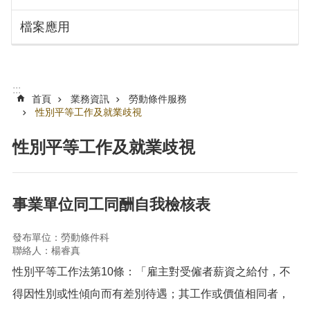
搜
訊
檔案應用
息
尋
公
告
認
:::
識
首頁
業務資訊
勞動條件服務
勞
性別平等工作及就業歧視
動
局
性別平等工作及就業歧視
機
關
通
事業單位同工同酬自我檢核表
訊
錄
發布單位：勞動條件科
聯絡人：楊睿真
業
務
性別平等工作法第10條：「雇主對受僱者薪資之給付，不
資
得因性別或性傾向而有差別待遇；其工作或價值相同者，
訊