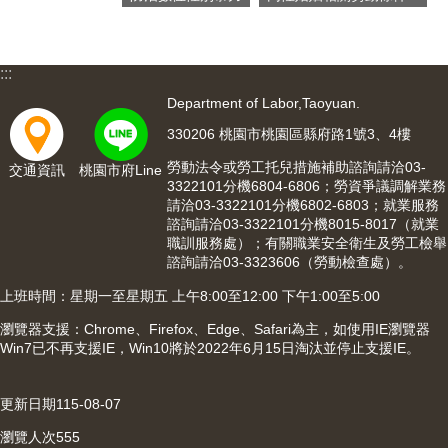
網
站
導
覽
:::
市
Department of Labor,Taoyuan.
政
330206 桃園市桃園區縣府路1號3、4樓
信
箱
勞動法令或勞工托兒措施補助諮詢請洽03-
交通資訊
桃園市府Line
3322101分機6804-6806；勞資爭議調解業務
常
請洽03-3322101分機6802-6803；就業服務
見
諮詢請洽03-3322101分機8015-8017（就業
職訓服務處）；有關職業安全衛生及勞工檢舉
問
諮詢請洽03-3323606（勞動檢查處）。
題
上班時間：星期一至星期五 上午8:00至12:00 下午1:00至5:00
桃
園
瀏覽器支援：Chrome、Firefox、Edge、Safari為主，如使用IE瀏覽器
市
Win7已不再支援IE，Win10將於2022年6月15日淘汰並停止支援IE。
入
口
更新日期
115-08-07
網
站
瀏覽人次
555