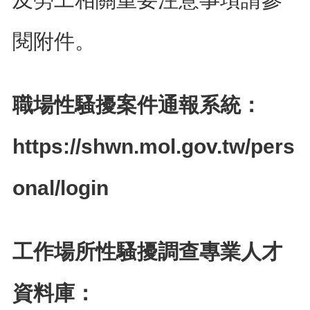
便
民
閱附件。
服
務
政
府
職場性騷擾案件通報系統：
資
訊
公
https://shwn.mol.gov.tw/pers
開
檔
onal/login
案
應
用
工作場所性騷擾調查專業人才
回
首
頁
資料庫：