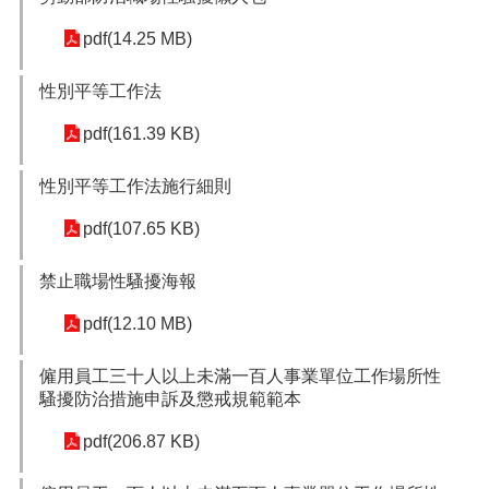
網
pdf(14.25 MB)
站
安
性別平等工作法
全
政
pdf(161.39 KB)
策
性別平等工作法施行細則
隱
私
pdf(107.65 KB)
權
政
策
禁止職場性騷擾海報
政
pdf(12.10 MB)
府
網
僱用員工三十人以上未滿一百人事業單位工作場所性
站
騷擾防治措施申訴及懲戒規範範本
資
料
pdf(206.87 KB)
開
放