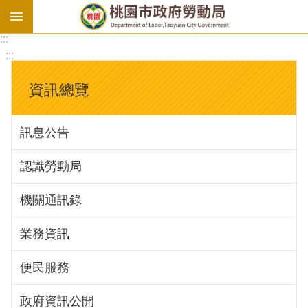
:::
勞
:::
基
法
資訊總覽
勞
資
訊息公告
會
議
認識勞動局
庇
護
機關通訊錄
工
場
業務資訊
進
便民服務
階
政府資訊公開