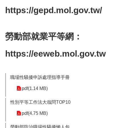
網
站
https://gepd.mol.gov.tw/
導
覽
市
勞動部就業平等網：
政
信
箱
https://eeweb.mol.gov.tw
常
見
問
題
職場性騷擾申訴處理指導手冊
桃
pdf(1.14 MB)
園
市
性別平等工作法大哉問TOP10
入
口
pdf(4.75 MB)
網
站
勞動部防治職場性騷擾懶人包