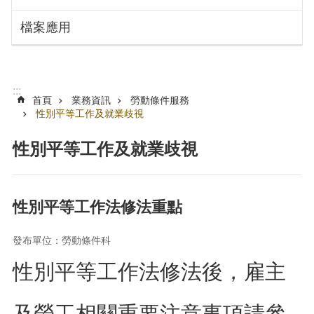
搜
訊
檔案應用
息
尋
公
告
認
:::
識
首頁
業務資訊
勞動條件服務
勞
性別平等工作及就業歧視
動
局
性別平等工作及就業歧視
機
關
通
性別平等工作法修法重點
訊
錄
發布單位：勞動條件科
業
性別平等工作法修法後，雇主
務
資
訊
及勞工相關重要注意事項請參