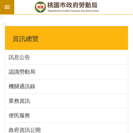
:::
勞
:::
基
法
資訊總覽
勞
資
訊息公告
會
議
認識勞動局
庇
護
機關通訊錄
工
場
業務資訊
進
便民服務
階
政府資訊公開