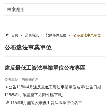
搜
訊
檔案應用
息
尋
公
告
認
:::
識
首頁
業務資訊
勞動條件服務
公布違法事業單位
勞
動
公布違法事業單位
局
機
關
違反最低工資法事業單位公布專區
通
訊
發布單位：勞動條件科
錄
※ 公告115年
4
月違反最低工資法事業單位名單(公告日期：
業
務
115/5/8)，敬請至下方附件區下載。
資
※
115年
6
月無違反最低工資法事業單位名單
訊