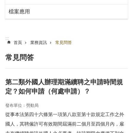
搜
訊
檔案應用
息
尋
公
告
認
:::
識
首頁
業務資訊
常見問答
勞
動
常見問答
局
機
關
第二類外國人辦理期滿續聘之申請時間規
通
定？如何申請（何處申請）？
訊
錄
發布單位：勞動局
業
從事本法第四十六條第一項第八款至第十款規定工作之外
務
資
國人，其聘僱許可有效期間屆滿前二個月至四個月內，雇
訊