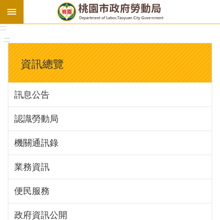
:::
勞
:::
基
法
資訊總覽
勞
資
訊息公告
會
議
認識勞動局
庇
護
機關通訊錄
工
場
業務資訊
進
便民服務
階
政府資訊公開