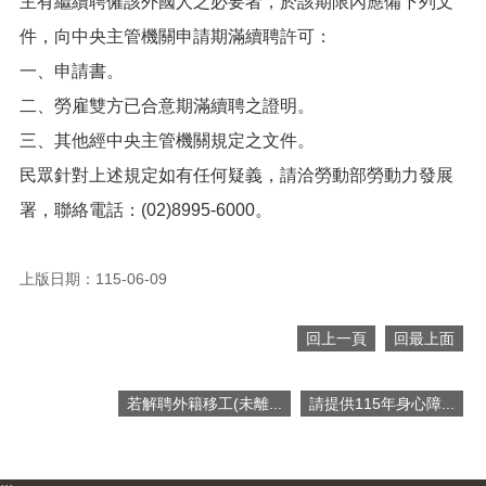
主有繼續聘僱該外國人之必要者，於該期限內應備下列文
便
件，向中央主管機關申請期滿續聘許可：
民
服
一、申請書。
務
二、勞雇雙方已合意期滿續聘之證明。
政
三、其他經中央主管機關規定之文件。
府
資
民眾針對上述規定如有任何疑義，請洽勞動部勞動力發展
訊
署，聯絡電話：(02)8995-6000。
公
開
上版日期：115-06-09
檔
案
應
回上一頁
回最上面
用
回
若解聘外籍移工(未離...
請提供115年身心障...
首
頁