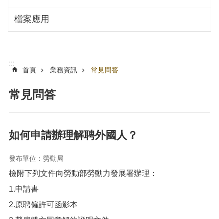
搜
訊
檔案應用
息
尋
公
告
認
:::
識
首頁
業務資訊
常見問答
勞
動
常見問答
局
機
關
如何申請辦理解聘外國人？
通
訊
發布單位：勞動局
錄
檢附下列文件向勞動部勞動力發展署辦理：
業
務
1.申請書
資
2.原聘僱許可函影本
訊