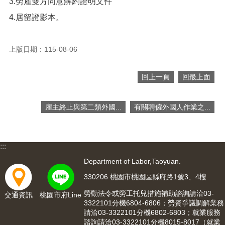
3.勞雇雙方同意解約證明文件
便
4.居留證影本。
民
服
務
上版日期：115-08-06
政
府
回上一頁
回最上面
資
訊
公
雇主終止與第二類外國...
有關聘僱外國人作業之...
開
檔
案
:::
應
Department of Labor,Taoyuan.
用
330206 桃園市桃園區縣府路1號3、4樓
回
勞動法令或勞工托兒措施補助諮詢請洽03-
交通資訊
桃園市府Line
首
3322101分機6804-6806；勞資爭議調解業務
頁
請洽03-3322101分機6802-6803；就業服務
諮詢請洽03-3322101分機8015-8017（就業