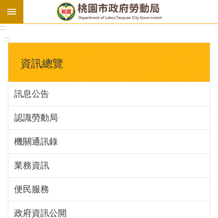
:::
勞
:::
基
法
資訊總覽
勞
資
訊息公告
會
議
認識勞動局
庇
護
機關通訊錄
工
場
業務資訊
進
便民服務
階
政府資訊公開