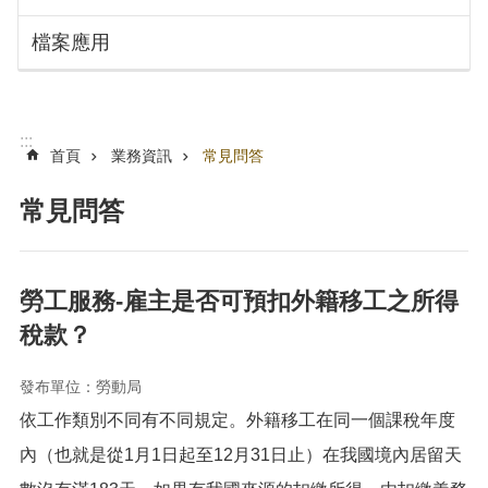
搜
訊
檔案應用
息
尋
公
告
認
:::
識
首頁
業務資訊
常見問答
勞
動
常見問答
局
機
關
勞工服務-雇主是否可預扣外籍移工之所得
通
稅款？
訊
錄
發布單位：勞動局
業
依工作類別不同有不同規定。外籍移工在同一個課稅年度
務
資
內（也就是從1月1日起至12月31日止）在我國境內居留天
訊