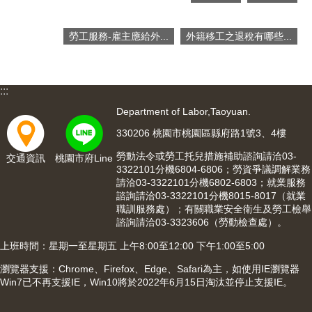
網
站
導
勞工服務-雇主應給外...
外籍移工之退稅有哪些...
覽
市
政
:::
信
Department of Labor,Taoyuan.
箱
330206 桃園市桃園區縣府路1號3、4樓
常
見
勞動法令或勞工托兒措施補助諮詢請洽03-
交通資訊
桃園市府Line
3322101分機6804-6806；勞資爭議調解業務
問
請洽03-3322101分機6802-6803；就業服務
題
諮詢請洽03-3322101分機8015-8017（就業
職訓服務處）；有關職業安全衛生及勞工檢舉
桃
諮詢請洽03-3323606（勞動檢查處）。
園
市
上班時間：星期一至星期五 上午8:00至12:00 下午1:00至5:00
入
瀏覽器支援：Chrome、Firefox、Edge、Safari為主，如使用IE瀏覽器
口
Win7已不再支援IE，Win10將於2022年6月15日淘汰並停止支援IE。
網
站