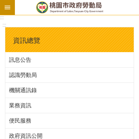
:::
勞
:::
基
法
資訊總覽
勞
資
訊息公告
會
議
認識勞動局
庇
護
機關通訊錄
工
場
業務資訊
進
便民服務
階
政府資訊公開