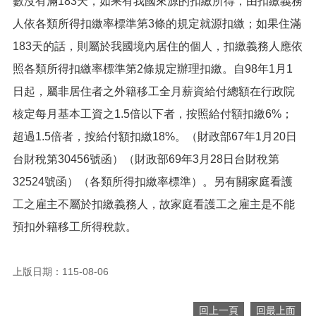
數沒有滿183天，如果有我國來源的扣繳所得，由扣繳義務
便
人依各類所得扣繳率標準第3條的規定就源扣繳；如果住滿
民
服
183天的話，則屬於我國境內居住的個人，扣繳義務人應依
務
照各類所得扣繳率標準第2條規定辦理扣繳。自98年1月1
政
日起，屬非居住者之外籍移工全月薪資給付總額在行政院
府
資
核定每月基本工資之1.5倍以下者，按照給付額扣繳6%；
訊
超過1.5倍者，按給付額扣繳18%。（財政部67年1月20日
公
開
台財稅第30456號函）（財政部69年3月28日台財稅第
32524號函）（各類所得扣繳率標準）。另有關家庭看護
檔
案
工之雇主不屬於扣繳義務人，故家庭看護工之雇主是不能
應
預扣外籍移工所得稅款。
用
回
上版日期：115-08-06
首
頁
回上一頁
回最上面