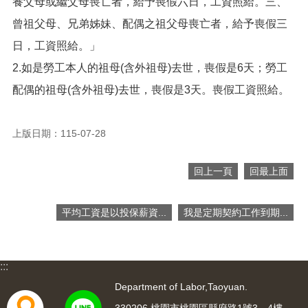
養父母或繼父母喪亡者，給予喪假六日，工資照給。三、
便
曾祖父母、兄弟姊妹、配偶之祖父母喪亡者，給予喪假三
民
服
日，工資照給。」
務
2.如是勞工本人的祖母(含外祖母)去世，喪假是6天；勞工
政
配偶的祖母(含外祖母)去世，喪假是3天。喪假工資照給。
府
資
訊
上版日期：115-07-28
公
開
回上一頁
回最上面
檔
案
應
平均工資是以投保薪資...
我是定期契約工作到期...
用
回
:::
首
頁
Department of Labor,Taoyuan.