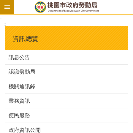
:::
勞
:::
基
法
資訊總覽
勞
資
訊息公告
會
議
認識勞動局
庇
護
機關通訊錄
工
場
業務資訊
進
便民服務
階
政府資訊公開