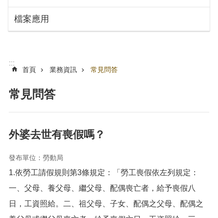
搜
訊
檔案應用
息
尋
公
告
認
:::
識
首頁
業務資訊
常見問答
勞
動
常見問答
局
機
關
外婆去世有喪假嗎？
通
訊
發布單位：勞動局
錄
1.依勞工請假規則第3條規定：「勞工喪假依左列規定：
業
務
一、父母、養父母、繼父母、配偶喪亡者，給予喪假八
資
日，工資照給。二、祖父母、子女、配偶之父母、配偶之
訊