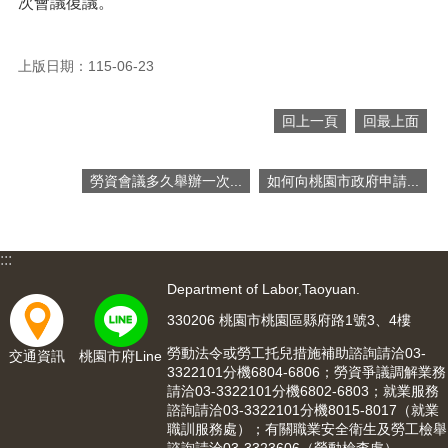
次會議復議。
便
民
服
上版日期：115-06-23
務
政
回上一頁
回最上面
府
資
訊
勞資會議多久舉辦一次...
如何向桃園市政府申請...
公
開
:::
檔
案
Department of Labor,Taoyuan.
應
330206 桃園市桃園區縣府路1號3、4樓
用
勞動法令或勞工托兒措施補助諮詢請洽03-
交通資訊
桃園市府Line
回
3322101分機6804-6806；勞資爭議調解業務
首
請洽03-3322101分機6802-6803；就業服務
諮詢請洽03-3322101分機8015-8017（就業
頁
職訓服務處）；有關職業安全衛生及勞工檢舉