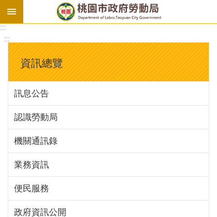
:::
勞
:::
基
法
資訊總覽
勞
資
訊息公告
會
議
認識勞動局
庇
護
機關通訊錄
工
場
業務資訊
進
便民服務
階
政府資訊公開