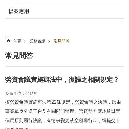
搜
訊
檔案應用
息
尋
公
告
認
:::
識
首頁
業務資訊
常見問答
勞
動
常見問答
局
機
關
勞資會議實施辦法中，復議之相關規定？
通
訊
發布單位：勞動局
錄
按勞資會議實施辦法第22條規定，勞資會議之決議，應由
業
務
事業單位分送工會及有關部門辦理。勞資雙方應本於誠實
資
信用原則履行決議，有情事變更或窒礙難行時，得提交下
訊