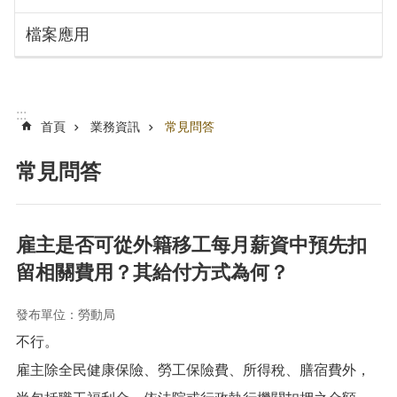
搜
訊
檔案應用
息
尋
公
告
認
:::
識
首頁
業務資訊
常見問答
勞
動
常見問答
局
機
關
雇主是否可從外籍移工每月薪資中預先扣
通
留相關費用？其給付方式為何？
訊
錄
發布單位：勞動局
業
不行。
務
資
雇主除全民健康保險、勞工保險費、所得稅、膳宿費外，
訊