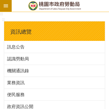
:::
勞
:::
基
法
資訊總覽
勞
資
訊息公告
會
議
認識勞動局
庇
護
機關通訊錄
工
場
業務資訊
進
便民服務
階
政府資訊公開