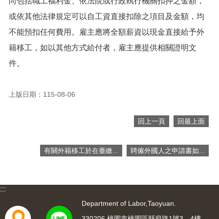
尚包括職工福利金、依法院或行政執行機關扣押之金額，
便
或依其他法律規定可以自工資直接扣除之項目及金額，均
民
服
不能預扣任何費用。雇主應將全額薪資以現金直接給予外
務
籍移工，如以其他方式給付者，雇主應提供相關證明文
政
件。
府
資
訊
上版日期：115-08-06
公
開
回上一頁
回最上面
檔
案
應
有關外籍移工於在臺繳...
聘僱外國人之申請書如...
用
回
:::
首
頁
Department of Labor,Taoyuan.
330206 桃園市桃園區縣府路1號3、4樓