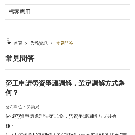
搜
訊
檔案應用
息
尋
公
告
認
:::
識
首頁
業務資訊
常見問答
勞
動
常見問答
局
機
關
勞工申請勞資爭議調解，選定調解方式為
通
何？
訊
錄
發布單位：勞動局
業
依據勞資爭議處理法第11條，勞資爭議調解方式共有二
務
資
種：
訊