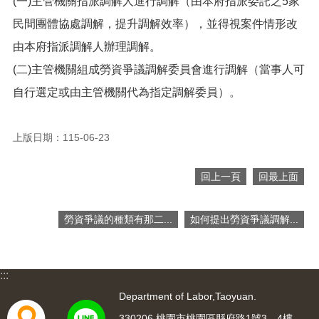
(一)主管機關指派調解人進行調解（由本府指派委託之5家
便
民間團體協處調解，提升調解效率），並得視案件情形改
民
服
由本府指派調解人辦理調解。
務
(二)主管機關組成勞資爭議調解委員會進行調解（當事人可
政
自行選定或由主管機關代為指定調解委員）。
府
資
訊
上版日期：115-06-23
公
開
回上一頁
回最上面
檔
案
應
勞資爭議的種類有那二...
如何提出勞資爭議調解...
用
回
:::
首
頁
Department of Labor,Taoyuan.
330206 桃園市桃園區縣府路1號3、4樓