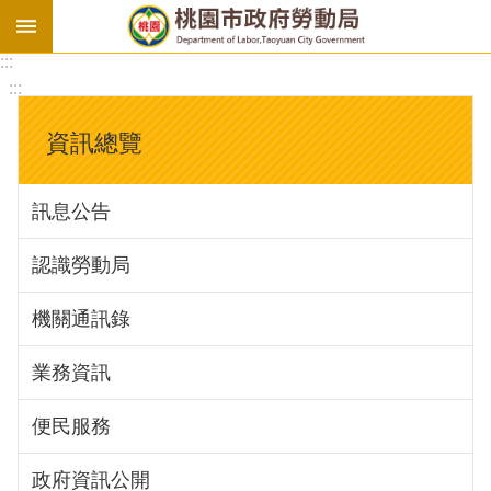
:::
勞
:::
基
法
資訊總覽
勞
資
訊息公告
會
議
認識勞動局
庇
護
機關通訊錄
工
場
業務資訊
進
便民服務
階
政府資訊公開