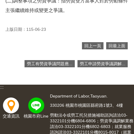
(二)調整事項之勞資爭議：指勞資雙方當事人對於勞動條件
便
主張繼續維持或變更之爭議。
民
服
務
上版日期：115-06-23
政
府
回上一頁
回最上面
資
訊
公
勞工有勞資爭議問題應...
勞工申請勞資爭議調解...
開
檔
案
:::
應
Department of Labor,Taoyuan.
用
330206 桃園市桃園區縣府路1號3、4樓
回
勞動法令或勞工托兒措施補助諮詢請洽03-
交通資訊
桃園市府Line
首
3322101分機6804-6806；勞資爭議調解業務
頁
請洽03-3322101分機6802-6803；就業服務
諮詢請洽03-3322101分機8015-8017（就業