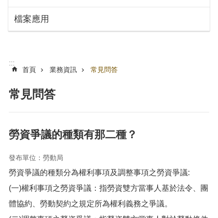
搜
訊
檔案應用
息
尋
公
告
認
:::
識
首頁
業務資訊
常見問答
勞
動
常見問答
局
機
關
勞資爭議的種類有那二種？
通
訊
發布單位：勞動局
錄
勞資爭議的種類分為權利事項及調整事項之勞資爭議:
業
務
(一)權利事項之勞資爭議：指勞資雙方當事人基於法令、團
資
體協約、勞動契約之規定所為權利義務之爭議。
訊