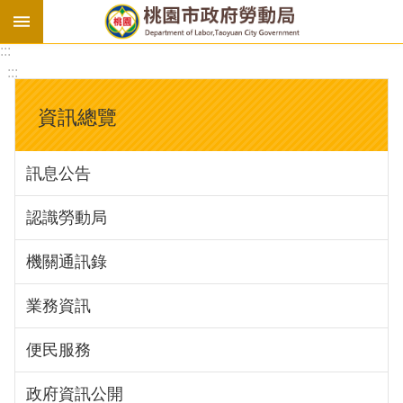
:::
勞
:::
基
法
資訊總覽
勞
資
訊息公告
會
議
認識勞動局
庇
護
機關通訊錄
工
場
業務資訊
進
便民服務
階
政府資訊公開