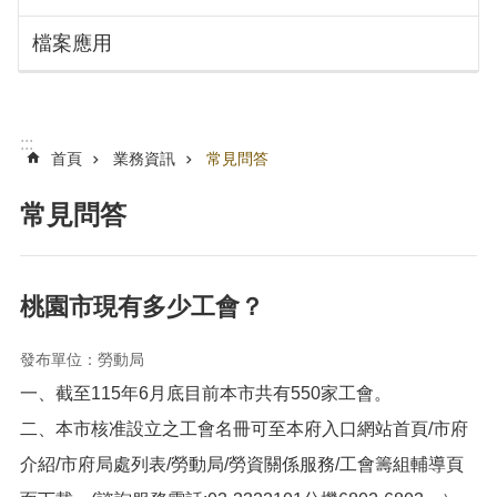
搜
訊
檔案應用
息
尋
公
告
認
:::
識
首頁
業務資訊
常見問答
勞
動
常見問答
局
機
關
桃園市現有多少工會？
通
訊
發布單位：勞動局
錄
一、截至115年6月底目前本市共有550家工會。
業
務
二、本市核准設立之工會名冊可至本府入口網站首頁/市府
資
介紹/市府局處列表/勞動局/勞資關係服務/工會籌組輔導頁
訊