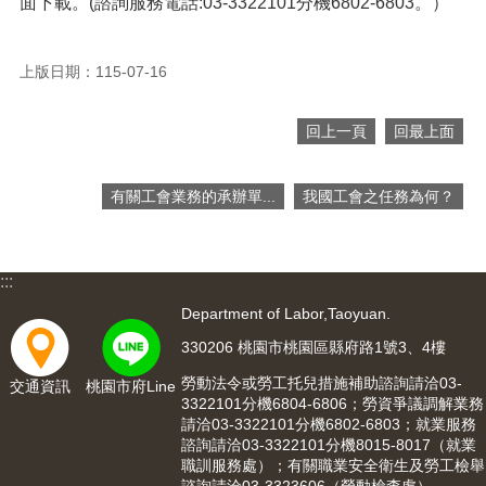
面下載。(諮詢服務電話:03-3322101分機6802-6803。）
便
民
服
上版日期：115-07-16
務
政
回上一頁
回最上面
府
資
訊
有關工會業務的承辦單...
我國工會之任務為何？
公
開
:::
檔
案
Department of Labor,Taoyuan.
應
330206 桃園市桃園區縣府路1號3、4樓
用
勞動法令或勞工托兒措施補助諮詢請洽03-
交通資訊
桃園市府Line
回
3322101分機6804-6806；勞資爭議調解業務
首
請洽03-3322101分機6802-6803；就業服務
諮詢請洽03-3322101分機8015-8017（就業
頁
職訓服務處）；有關職業安全衛生及勞工檢舉