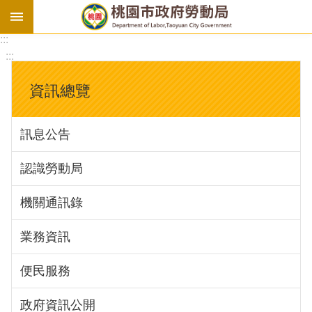
:::
勞
:::
基
法
資訊總覽
勞
資
訊息公告
會
議
認識勞動局
庇
護
機關通訊錄
工
場
業務資訊
進
便民服務
階
政府資訊公開