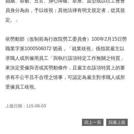
婚姻、容貌、五官、身心障礙、星座、血型或以往工會會
便
員身分為由，予以歧視；其他法律有明文規定者，從其規
民
服
定。」
務
政
依勞動部（改制前為行政院勞工委員會）100年2月15日勞
府
資
職業字第1000506072 號函，「就業歧視」係指當雇主以
訊
求職人或所僱用員工「與執行該項特定工作無關之特質」
公
開
來決定受僱與否或其勞動條件，且雇主在該項特質上的要
求有不公平且不合理之情事，可認定為雇主對求職人或所
檔
案
受僱員工歧視。
應
用
上版日期：115-08-03
回
首
回上一頁
回最上面
頁