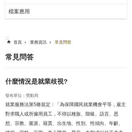
搜
訊
檔案應用
息
尋
公
告
認
:::
識
首頁
業務資訊
常見問答
勞
動
常見問答
局
機
關
什麼情況是就業歧視?
通
訊
發布單位：勞動局
錄
就業服務法第5條規定：「為保障國民就業機會平等，雇主
業
務
對求職人或所僱用員工，不得以種族、階級、語言、思
資
想、宗教、黨派、籍貫、出生地、性別、性傾向、年齡、
訊