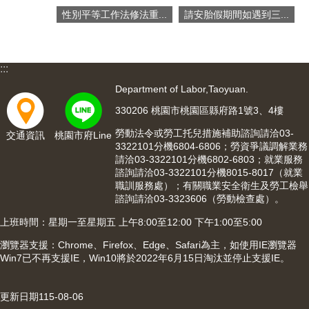
網
性別平等工作法修法重...
請安胎假期間如遇到三...
站
導
覽
:::
市
政
Department of Labor,Taoyuan.
信
330206 桃園市桃園區縣府路1號3、4樓
箱
勞動法令或勞工托兒措施補助諮詢請洽03-
交通資訊
桃園市府Line
常
3322101分機6804-6806；勞資爭議調解業務
見
請洽03-3322101分機6802-6803；就業服務
問
諮詢請洽03-3322101分機8015-8017（就業
題
職訓服務處）；有關職業安全衛生及勞工檢舉
諮詢請洽03-3323606（勞動檢查處）。
桃
上班時間：星期一至星期五 上午8:00至12:00 下午1:00至5:00
園
市
瀏覽器支援：Chrome、Firefox、Edge、Safari為主，如使用IE瀏覽器
入
Win7已不再支援IE，Win10將於2022年6月15日淘汰並停止支援IE。
口
網
更新日期
115-08-06
站