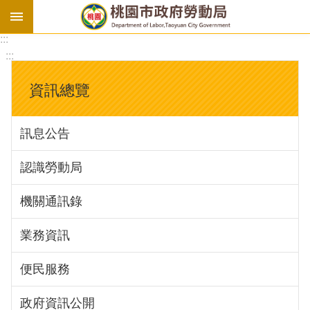
:::
勞
:::
基
法
資訊總覽
勞
資
訊息公告
會
議
認識勞動局
庇
護
機關通訊錄
工
場
業務資訊
進
便民服務
階
政府資訊公開