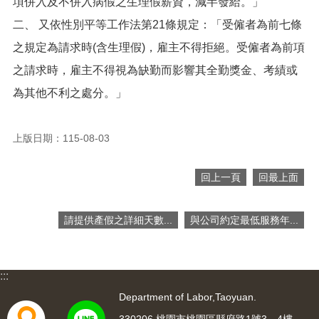
項併入及不併入病假之生理假薪資，減半發給。」
便
二、 又依性別平等工作法第21條規定：「受僱者為前七條
民
服
之規定為請求時(含生理假)，雇主不得拒絕。受僱者為前項
務
之請求時，雇主不得視為缺勤而影響其全勤獎金、考績或
政
為其他不利之處分。」
府
資
訊
上版日期：115-08-03
公
開
回上一頁
回最上面
檔
案
應
請提供產假之詳細天數...
與公司約定最低服務年...
用
回
:::
首
頁
Department of Labor,Taoyuan.