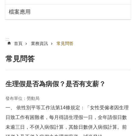
搜
訊
檔案應用
息
尋
公
告
認
:::
識
首頁
業務資訊
常見問答
勞
動
常見問答
局
機
關
生理假是否為病假？是否有支薪？
通
訊
發布單位：勞動局
錄
一、 依性別平等工作法第14條規定：「女性受僱者因生理
業
務
日致工作有困難者，每月得請生理假一日，全年請假日數
資
未逾三日，不併入病假計算，其餘日數併入病假計算。前
訊