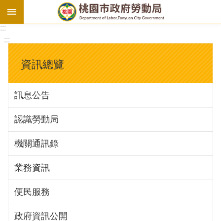
:::
勞
:::
基
法
資訊總覽
勞
資
訊息公告
會
議
認識勞動局
庇
護
機關通訊錄
工
場
業務資訊
進
便民服務
階
政府資訊公開