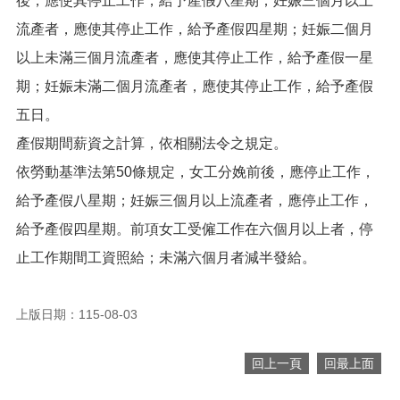
後，應使其停止工作，給予產假八星期；妊娠三個月以上
便
流產者，應使其停止工作，給予產假四星期；妊娠二個月
民
服
以上未滿三個月流產者，應使其停止工作，給予產假一星
務
期；妊娠未滿二個月流產者，應使其停止工作，給予產假
政
五日。
府
產假期間薪資之計算，依相關法令之規定。
資
訊
依勞動基準法第50條規定，女工分娩前後，應停止工作，
公
開
給予產假八星期；妊娠三個月以上流產者，應停止工作，
給予產假四星期。前項女工受僱工作在六個月以上者，停
檔
案
止工作期間工資照給；未滿六個月者減半發給。
應
用
上版日期：115-08-03
回
首
回上一頁
回最上面
頁