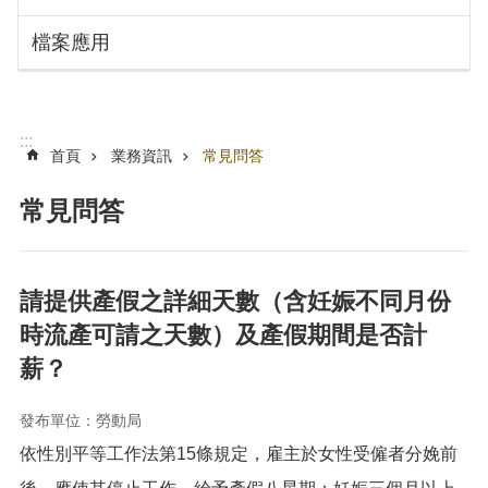
搜
訊
檔案應用
息
尋
公
告
認
:::
識
首頁
業務資訊
常見問答
勞
動
常見問答
局
機
關
請提供產假之詳細天數（含妊娠不同月份
通
時流產可請之天數）及產假期間是否計
訊
錄
薪？
業
務
發布單位：勞動局
資
依性別平等工作法第15條規定，雇主於女性受僱者分娩前
訊