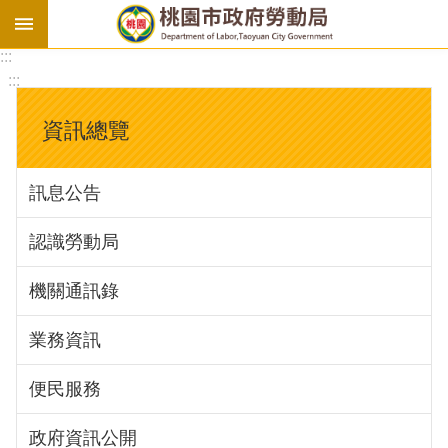
:::
勞
:::
基
法
資訊總覽
勞
資
訊息公告
會
議
認識勞動局
庇
護
機關通訊錄
工
場
業務資訊
進
便民服務
階
政府資訊公開