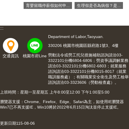
網
育嬰留職停薪假如何申...
生理假是否為病假？是...
站
導
覽
:::
市
政
Department of Labor,Taoyuan.
信
330206 桃園市桃園區縣府路1號3、4樓
箱
勞動法令或勞工托兒措施補助諮詢請洽03-
交通資訊
桃園市府Line
常
3322101分機6804-6806；勞資爭議調解業務
見
請洽03-3322101分機6802-6803；就業服務
問
諮詢請洽03-3322101分機8015-8017（就業
題
職訓服務處）；有關職業安全衛生及勞工檢舉
諮詢請洽03-3323606（勞動檢查處）。
桃
上班時間：星期一至星期五 上午8:00至12:00 下午1:00至5:00
園
市
瀏覽器支援：Chrome、Firefox、Edge、Safari為主，如使用IE瀏覽器
入
Win7已不再支援IE，Win10將於2022年6月15日淘汰並停止支援IE。
口
網
更新日期
115-08-06
站