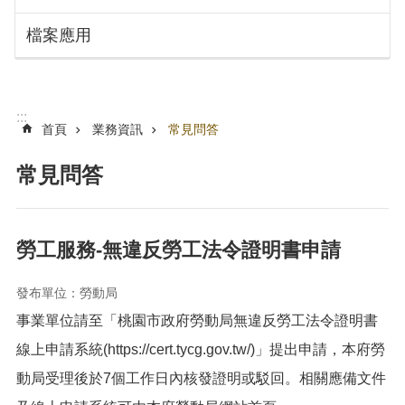
搜
訊
檔案應用
息
尋
公
告
認
:::
識
首頁
業務資訊
常見問答
勞
動
常見問答
局
機
關
勞工服務-無違反勞工法令證明書申請
通
訊
發布單位：勞動局
錄
事業單位請至「桃園市政府勞動局無違反勞工法令證明書
業
務
線上申請系統(https://cert.tycg.gov.tw/)」提出申請，本府勞
資
動局受理後於7個工作日內核發證明或駁回。相關應備文件
訊