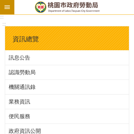
:::
勞
:::
基
法
資訊總覽
勞
資
訊息公告
會
議
認識勞動局
庇
護
機關通訊錄
工
場
業務資訊
進
便民服務
階
政府資訊公開