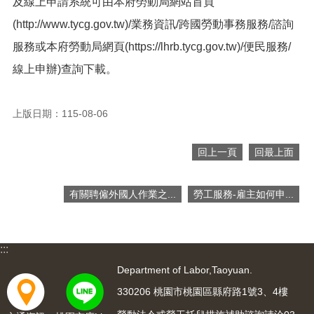
及線上申請系統可由本府勞動局網站首頁
便
(http://www.tycg.gov.tw)/業務資訊/跨國勞動事務服務/諮詢
民
服
服務或本府勞動局網頁(https://lhrb.tycg.gov.tw)/便民服務/
務
線上申辦)查詢下載。
政
府
資
上版日期：115-08-06
訊
公
回上一頁
回最上面
開
檔
有關聘僱外國人作業之...
勞工服務-雇主如何申...
案
應
用
:::
回
Department of Labor,Taoyuan.
首
頁
330206 桃園市桃園區縣府路1號3、4樓