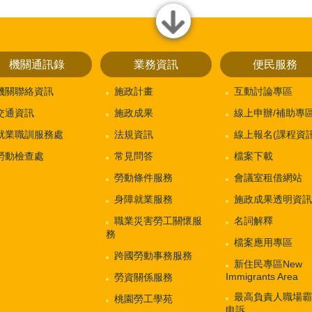
close
機關通訊錄
業務資訊
便民服務
機關聯絡資訊
施政計畫
互動討論專區
交通資訊
施政成果
線上申辦/補助專
就業職訓服務處
法規資訊
線上報名(課程資訊
勞動檢查處
常見問答
檔案下載
勞動條件服務
會議室租借網站
身障就業服務
施政成果透明資訊
職業災害勞工關懷服
名詞解釋
務
檔案應用專區
跨國勞動事務服務
新住民專區New
Immigrants Area
勞資關係服務
最高負責人職場霸
桃園勞工學苑
申訴