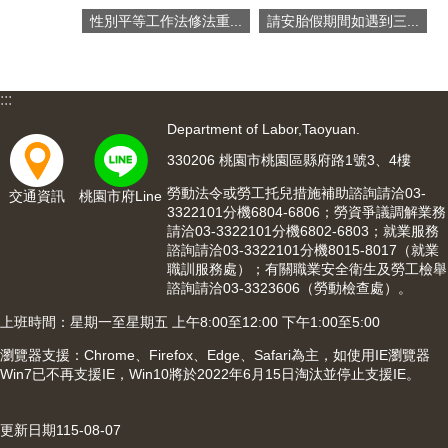
網
性別平等工作法修法重...
請安胎假期間如遇到三...
站
導
覽
:::
市
政
Department of Labor,Taoyuan.
信
330206 桃園市桃園區縣府路1號3、4樓
箱
勞動法令或勞工托兒措施補助諮詢請洽03-
交通資訊
桃園市府Line
常
3322101分機6804-6806；勞資爭議調解業務
見
請洽03-3322101分機6802-6803；就業服務
問
諮詢請洽03-3322101分機8015-8017（就業
題
職訓服務處）；有關職業安全衛生及勞工檢舉
諮詢請洽03-3323606（勞動檢查處）。
桃
上班時間：星期一至星期五 上午8:00至12:00 下午1:00至5:00
園
市
瀏覽器支援：Chrome、Firefox、Edge、Safari為主，如使用IE瀏覽器
入
Win7已不再支援IE，Win10將於2022年6月15日淘汰並停止支援IE。
口
網
更新日期
115-08-07
站