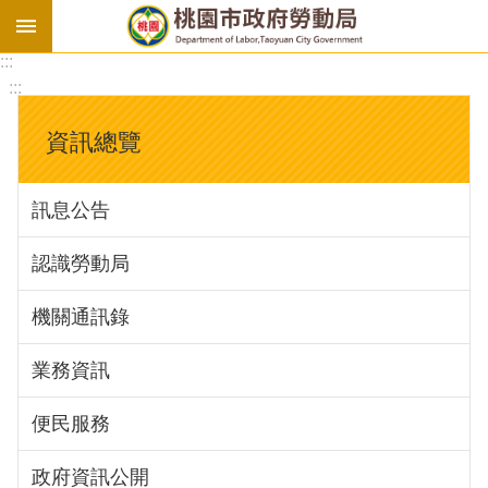
:::
勞
:::
基
法
資訊總覽
勞
資
訊息公告
會
議
認識勞動局
庇
護
機關通訊錄
工
場
業務資訊
進
便民服務
階
政府資訊公開