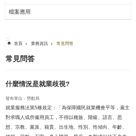
搜
訊
檔案應用
息
尋
公
告
認
:::
識
首頁
業務資訊
常見問答
勞
動
常見問答
局
機
關
什麼情況是就業歧視?
通
訊
發布單位：勞動局
錄
就業服務法第5條規定：「為保障國民就業機會平等，雇主
業
務
對求職人或所僱用員工，不得以種族、階級、語言、思
資
想、宗教、黨派、籍貫、出生地、性別、性傾向、年齡、
訊