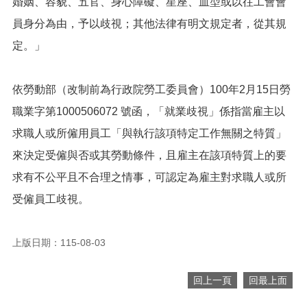
婚姻、容貌、五官、身心障礙、星座、血型或以往工會會
便
員身分為由，予以歧視；其他法律有明文規定者，從其規
民
服
定。」
務
政
依勞動部（改制前為行政院勞工委員會）100年2月15日勞
府
資
職業字第1000506072 號函，「就業歧視」係指當雇主以
訊
求職人或所僱用員工「與執行該項特定工作無關之特質」
公
開
來決定受僱與否或其勞動條件，且雇主在該項特質上的要
求有不公平且不合理之情事，可認定為雇主對求職人或所
檔
案
受僱員工歧視。
應
用
上版日期：115-08-03
回
首
回上一頁
回最上面
頁