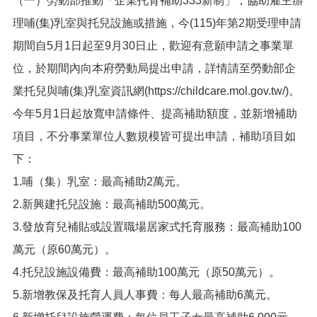
（一）勞動部推動「企業托育補助333新制」，協助雇主辦
便
理哺(集)乳室與托兒設施或措施，今(115)年第2期受理申請
民
服
期間自5月1日起至9月30日止，歡迎有意願申請之事業單
務
位，於期間內向本府勞動局提出申請，詳情請至勞動部企
政
業托兒與哺(集)乳室資訊網(https://childcare.mol.gov.tw/)。
府
今年5月1日起放寬申請條件、提高補助額度，並新增補助
資
訊
項目，不分事業單位人數規模皆可提出申請，補助項目如
公
開
下：
1.哺（集）乳室：最高補助2萬元。
檔
案
2.新興建托兒設施：最高補助500萬元。
應
3.發放育兒補貼或設置職場居家式托育服務：最高補助100
用
萬元（原60萬元）。
回
4.托兒設施設備費：最高補助100萬元（原50萬元）。
首
頁
5.新增教保及托育人員人事費：每人最高補助6萬元。