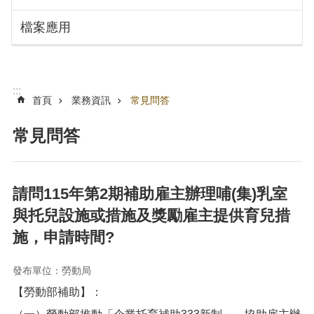
搜
訊
檔案應用
息
尋
公
告
認
:::
識
首頁
業務資訊
常見問答
勞
動
常見問答
局
機
關
請問115年第2期補助雇主辦理哺(集)乳室
通
與托兒設施或措施及獎勵雇主提供育兒措
訊
錄
施，申請時間?
業
務
發布單位：勞動局
資
【勞動部補助】：
訊