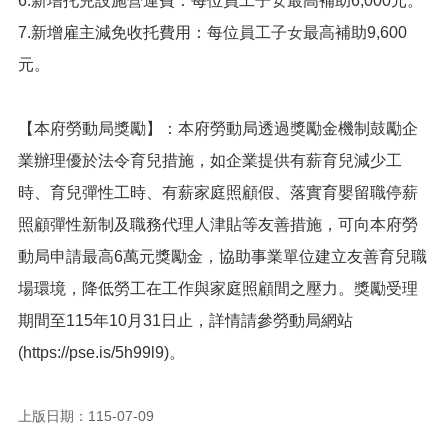
6.新增托兒設施營運費：每位員工子女最高補助6,000元。
網
站
7.新增雇主減免收托費用：每位員工子女最高補助9,600
導
元。
覽
市
政
【本府勞動局獎勵】：本府勞動局透過獎勵金機制鼓勵企
信
業辦理優於法令育兒措施，如企業提供有薪育兒減少工
箱
時、育兒彈性工時、有薪家庭照顧假、落實育嬰留職停薪
常
照顧彈性新制及職務代理人津貼等友善措施，可向本府勞
見
問
動局申請最高6萬元獎勵金，協助事業單位建立友善育兒職
題
場環境，降低勞工在工作與家庭照顧間之壓力。獎勵受理
桃
期間至115年10月31日止，詳情請參勞動局網站
園
市
(https://pse.is/5h99l9)。
入
口
網
上版日期：115-07-09
站