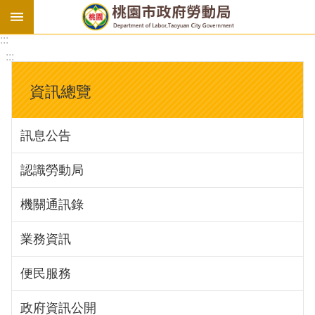
:::
勞
:::
基
法
資訊總覽
勞
資
訊息公告
會
議
認識勞動局
庇
護
機關通訊錄
工
場
業務資訊
進
便民服務
階
政府資訊公開