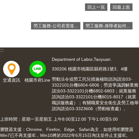
回上一頁
回最上面
網
站
安
勞工服務-公司若需進...
勞工服務-身障者如何...
全
政
策
:::
隱
Department of Labor,Taoyuan.
私
權
330206 桃園市桃園區縣府路1號3、4樓
政
策
勞動法令或勞工托兒措施補助諮詢請洽03-
交通資訊
桃園市府Line
3322101分機6804-6806；勞資爭議調解業務
政
請洽03-3322101分機6802-6803；就業服務
諮詢請洽03-3322101分機8015-8017（就業
府
職訓服務處）；有關職業安全衛生及勞工檢舉
網
諮詢請洽03-3323606（勞動檢查處）。
站
資
上班時間：星期一至星期五 上午8:00至12:00 下午1:00至5:00
料
瀏覽器支援：Chrome、Firefox、Edge、Safari為主，如使用IE瀏覽器
開
Win7已不再支援IE，Win10將於2022年6月15日淘汰並停止支援IE。
放