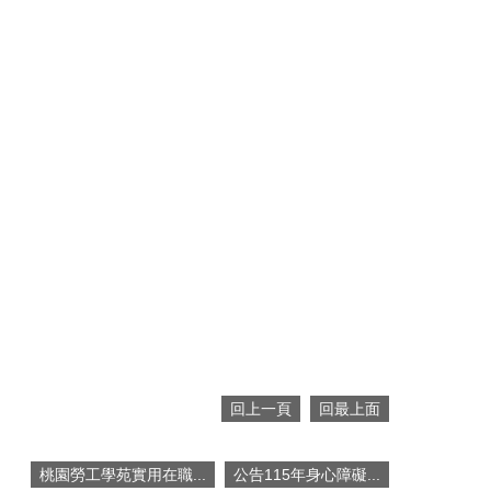
回上一頁
回最上面
桃園勞工學苑實用在職...
公告115年身心障礙...