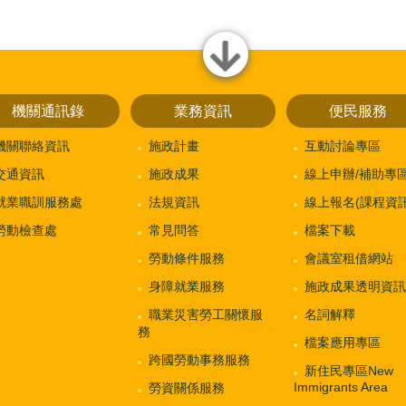
close
機關通訊錄
業務資訊
便民服務
機關聯絡資訊
施政計畫
互動討論專區
交通資訊
施政成果
線上申辦/補助專
就業職訓服務處
法規資訊
線上報名(課程資訊
勞動檢查處
常見問答
檔案下載
勞動條件服務
會議室租借網站
身障就業服務
施政成果透明資訊
職業災害勞工關懷服
名詞解釋
務
檔案應用專區
跨國勞動事務服務
新住民專區New
Immigrants Area
勞資關係服務