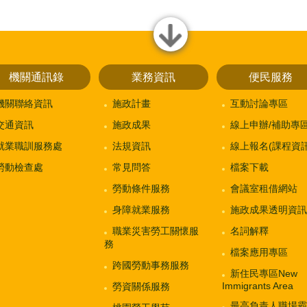
close
機關通訊錄
業務資訊
便民服務
機關聯絡資訊
施政計畫
互動討論專區
交通資訊
施政成果
線上申辦/補助專
就業職訓服務處
法規資訊
線上報名(課程資訊
勞動檢查處
常見問答
檔案下載
勞動條件服務
會議室租借網站
身障就業服務
施政成果透明資訊
職業災害勞工關懷服
名詞解釋
務
檔案應用專區
跨國勞動事務服務
新住民專區New
Immigrants Area
勞資關係服務
最高負責人職場霸