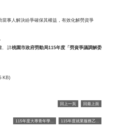
助當事人解決紛爭確保其權益，有效化解勞資爭
。
樓
詳
桃園市政府勞動局115年度「勞資爭議調解委
。
5 KB)
回上一頁
回最上面
115年度大專青年學...
115年度就業服務乙...