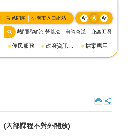
箱
常見問題
桃園市入口網站
熱門關鍵字
勞基法
勞資會議
庇護工場
便民服務
政府資訊公開
檔案應用
）(內部課程不對外開放)