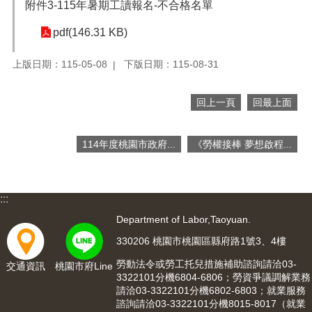
附件3-115年暑期工讀報名-不合格名單
網
pdf(146.31 KB)
站
安
全
上版日期：115-05-08
下版日期：115-08-31
政
策
回上一頁
回最上面
隱
私
114年度桃園市政府...
《勞權接棒 夢想啟程...
權
政
策
:::
政
府
Department of Labor,Taoyuan.
網
330206 桃園市桃園區縣府路1號3、4樓
站
資
勞動法令或勞工托兒措施補助諮詢請洽03-
交通資訊
桃園市府Line
料
3322101分機6804-6806；勞資爭議調解業務
請洽03-3322101分機6802-6803；就業服務
開
諮詢請洽03-3322101分機8015-8017（就業
放