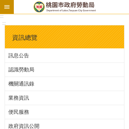
:::
勞
:::
基
法
資訊總覽
勞
資
訊息公告
會
議
認識勞動局
庇
護
機關通訊錄
工
場
業務資訊
進
便民服務
階
政府資訊公開