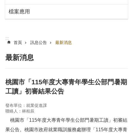
搜
訊
檔案應用
息
尋
公
告
認
:::
識
首頁
訊息公告
最新消息
勞
動
最新消息
局
機
關
桃園市「115年度大專青年學生公部門暑期
通
工讀」初審結果公告
訊
錄
發布單位：就業促進課
業
聯絡人：林柏辰
務
桃園市「115年度大專青年學生公部門暑期工讀」初審結
資
訊
果公告。桃園市政府就業職訓服務處辦理「115年度大專青