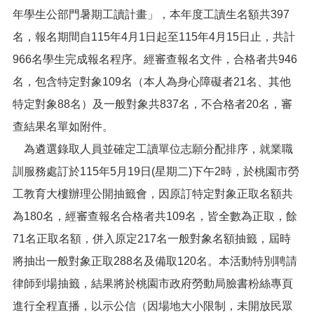
便
年學生公部門暑期工讀計畫」，本年度工讀生名額共397
民
名，報名期間自115年4月1日起至115年4月15日止，共計
服
務
966名學生完成報名程序。經審查報名文件，合格者共946
名，包含特定對象109名（本人為身心障礙者21名、其他
政
府
特定對象88名）及一般對象共837名，不合格者20名，審
資
查結果名單如附件。
訊
公
為遴選錄取人員並確定工讀單位志願分配排序，就業職
開
訓服務處訂於115年5月19日(星期二)下午2時，於桃園市勞
檔
工教育大樓辦理公開抽籤會，因原訂特定對象正取名額共
案
應
為180名，經審查報名合格者共109名，皆全數為正取，餘
用
71名正取名額，併入原定217名一般對象名額抽籤，屆時
回
將抽出一般對象正取288名及備取120名。本活動特別聘請
首
律師到場抽籤，結果將於桃園市政府勞動局臉書粉絲專頁
頁
進行全程直播，以示公信（因場地大小限制，未開放民眾