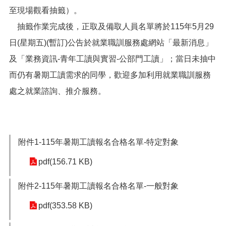
網
至現場觀看抽籤）。
站
導
抽籤作業完成後，正取及備取人員名單將於115年5月29
覽
日(星期五)(暫訂)公告於就業職訓服務處網站「最新消息」
市
及「業務資訊-青年工讀與實習-公部門工讀」；當日未抽中
政
信
而仍有暑期工讀需求的同學，歡迎多加利用就業職訓服務
箱
處之就業諮詢、推介服務。
常
見
問
題
附件1-115年暑期工讀報名合格名單-特定對象
桃
pdf(156.71 KB)
園
市
入
附件2-115年暑期工讀報名合格名單-一般對象
口
pdf(353.58 KB)
網
站