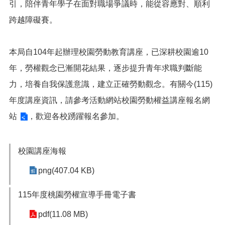
網
引，陪伴青年學子在面對職場爭議時，能從容應對、順利
站
跨越障礙賽。
導
覽
市
本局自104年起辦理校園勞動教育講座，已深耕校園逾10
政
年，勞權觀念已漸開花結果，逐步提升青年求職判斷能
信
箱
力，培養自我保護意識，建立正確勞動觀念。有關今(115)
年度講座資訊，請參考活動網站
校園勞動權益講座報名網
常
見
站
，歡迎各校踴躍報名參加。
問
題
校園講座海報
桃
園
png(407.04 KB)
市
入
115年度桃園勞權宣導手冊電子書
口
網
pdf(11.08 MB)
站