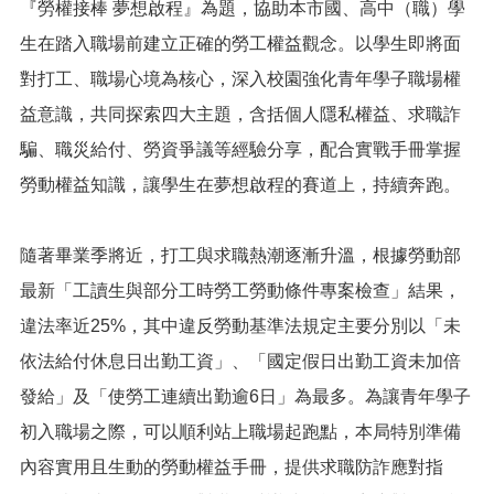
『勞權接棒 夢想啟程』為題，協助本市國、高中（職）學
便
民
生在踏入職場前建立正確的勞工權益觀念。以學生即將面
服
對打工、職場心境為核心，深入校園強化青年學子職場權
務
益意識，共同探索四大主題，含括個人隱私權益、求職詐
政
騙、職災給付、勞資爭議等經驗分享，配合實戰手冊掌握
府
資
勞動權益知識，讓學生在夢想啟程的賽道上，持續奔跑。
訊
公
開
隨著畢業季將近，打工與求職熱潮逐漸升溫，根據勞動部
檔
最新「工讀生與部分工時勞工勞動條件專案檢查」結果，
案
違法率近25%，其中違反勞動基準法規定主要分別以「未
應
用
依法給付休息日出勤工資」、「國定假日出勤工資未加倍
發給」及「使勞工連續出勤逾6日」為最多。為讓青年學子
回
首
初入職場之際，可以順利站上職場起跑點，本局特別準備
頁
內容實用且生動的勞動權益手冊，提供求職防詐應對指