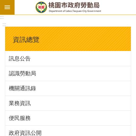
:::
勞
:::
基
法
資訊總覽
勞
資
訊息公告
會
議
認識勞動局
庇
護
機關通訊錄
工
場
業務資訊
進
便民服務
階
政府資訊公開