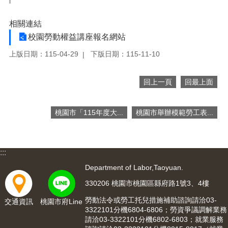
網
相關連結
站
安
校園勞動權益講座報名網站
全
上版日期：115-04-29
下版日期：115-11-10
政
策
回上一頁
回最上面
隱
私
權
桃園市「115年度大...
桃園市舉辦模範勞工表...
政
策
政
:::
府
Department of Labor,Taoyuan.
網
站
330206 桃園市桃園區縣府路1號3、4樓
資
勞動法令或勞工托兒措施補助諮詢請洽03-
交通資訊
桃園市府Line
料
3322101分機6804-6806；勞資爭議調解業務
開
請洽03-3322101分機6802-6803；就業服務
放