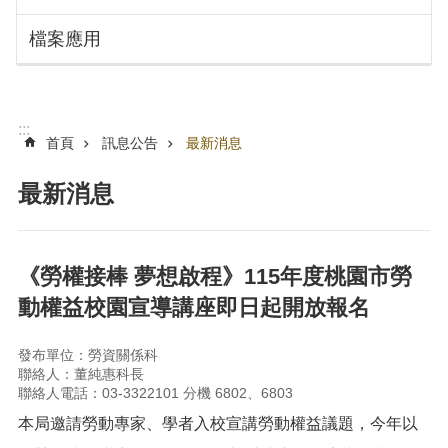
搜
訊
檔案應用
息
尋
公
告
認
:::
識
首頁
訊息公告
最新消息
勞
動
最新消息
局
機
關
《勞權接棒 夢想啟程》115年度桃園市勞
通
動權益校園宣導講座即日起開放報名
訊
錄
發布單位：勞資關係科
業
聯絡人：董純惠科長
務
聯絡人電話：03-3322101 分機 6802、6803
資
本局邀請勞動專家、學者入校宣講勞動權益議題，今年以
訊