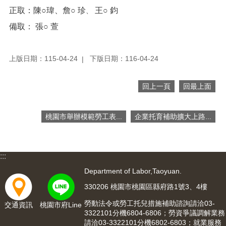
便
正取
：陳
○瑋
、詹
○
珍
王
○
鈞
、
民
備取
：
張
○
萱
服
務
上版日期：115-04-24
下版日期：116-04-24
政
府
資
回上一頁
回最上面
訊
公
開
桃園市舉辦模範勞工表...
企業托育補助擴大上路...
檔
案
應
:::
用
Department of Labor,Taoyuan.
回
330206 桃園市桃園區縣府路1號3、4樓
首
勞動法令或勞工托兒措施補助諮詢請洽03-
交通資訊
桃園市府Line
頁
3322101分機6804-6806；勞資爭議調解業務
請洽03-3322101分機6802-6803；就業服務