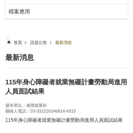
搜
訊
檔案應用
息
尋
公
告
認
:::
識
首頁
訊息公告
最新消息
勞
動
最新消息
局
機
關
115年身心障礙者就業無礙計畫勞動局進用
通
人員面試結果
訊
錄
發布單位：身障就業科
業
聯絡人電話：03-3322101#6814-6815
務
115年身心障礙者就業無礙計畫勞動局進用人員面試結果
資
訊