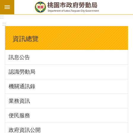
:::
勞
:::
基
法
資訊總覽
勞
資
訊息公告
會
議
認識勞動局
庇
護
機關通訊錄
工
場
業務資訊
進
便民服務
階
政府資訊公開