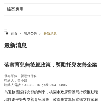
搜
訊
檔案應用
息
尋
公
告
認
:::
識
首頁
訊息公告
最新消息
勞
動
最新消息
局
機
關
落實育兒無後顧政策，獎勵托兒友善企業
通
訊
發布單位：勞動條件科
錄
聯絡人：曾小姐
聯絡人電話：03-3322101分機6804、6805
業
務
為迎接國際婦女節的到來，桃園市政府勞動局持續推動職
資
場性別平等與友善育兒政策，鼓勵事業單位建構支持家庭
訊