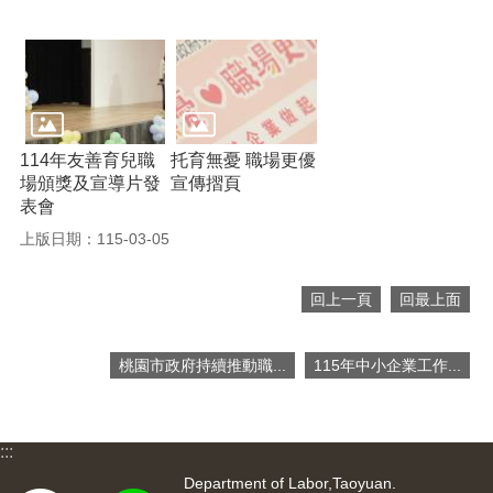
宣
告
114年友善育兒職
托育無憂 職場更優
場頒獎及宣導片發
宣傳摺頁
表會
上版日期：115-03-05
回上一頁
回最上面
桃園市政府持續推動職...
115年中小企業工作...
:::
Department of Labor,Taoyuan.