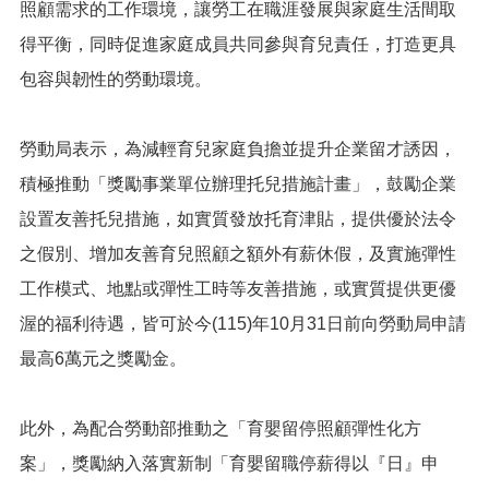
照顧需求的工作環境，讓勞工在職涯發展與家庭生活間取
便
民
得平衡，同時促進家庭成員共同參與育兒責任，打造更具
服
包容與韌性的勞動環境。
務
政
勞動局表示，為減輕育兒家庭負擔並提升企業留才誘因，
府
資
積極推動「獎勵事業單位辦理托兒措施計畫」，鼓勵企業
訊
設置友善托兒措施，如實質發放托育津貼，提供優於法令
公
開
之假別、增加友善育兒照顧之額外有薪休假，及實施彈性
檔
工作模式、地點或彈性工時等友善措施，或實質提供更優
案
渥的福利待遇，皆可於今(115)年10月31日前向勞動局申請
應
用
最高6萬元之獎勵金。
回
首
此外，為配合勞動部推動之「育嬰留停照顧彈性化方
頁
案」，獎勵納入落實新制「育嬰留職停薪得以『日』申