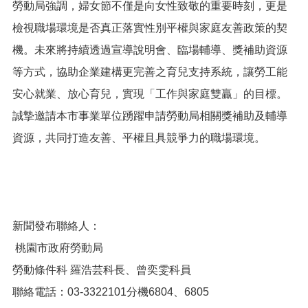
勞動局強調，婦女節不僅是向女性致敬的重要時刻，更是
網
檢視職場環境是否真正落實性別平權與家庭友善政策的契
站
安
機。未來將持續透過宣導說明會、臨場輔導、獎補助資源
全
等方式，協助企業建構更完善之育兒支持系統，讓勞工能
政
策
安心就業、放心育兒，實現「工作與家庭雙贏」的目標。
誠摯邀請本市事業單位踴躍申請勞動局相關獎補助及輔導
隱
私
資源，共同打造友善、平權且具競爭力的職場環境。
權
政
策
政
府
新聞發布聯絡人：
網
站
桃園市政府勞動局
資
勞動條件科 羅浩芸科長、曾奕雯科員
料
開
聯絡電話：03-3322101分機6804、6805
放