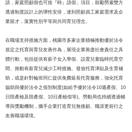
網
請，家庭照顧假也可按『時』請假」項目，鼓勵勞雇雙方
站
透過制度設計上的彈性安排，達到照顧員工家庭需求及企
導
覽
業留才，落實性別平等與共同育兒理念。
市
政
在職場支持措施方面，桃園市多家企業積極推動優於法令
信
箱
規定之托育與育兒友善作為，展現企業善盡社會責任之具
體行動，包括提供有薪子女入學假、設置兒童臨時托育空
常
見
間、推動有薪育兒減少工時措施、發放托育津貼及生育補
問
助，或是針對輪班同仁提供免費延長托育服務，強化托育
題
協助與優於法令之假別制度(如給予優於法令10週產假、10
桃
園
日陪產檢及陪產假、10日產檢假等)。勞動局也持續透過輔
市
導與獎勵機制，攜手企業打造育兒無後顧、職涯更前行之
入
口
友善職場環境。
網
站