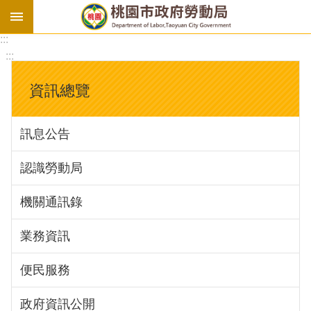
:::
勞
:::
基
法
資訊總覽
勞
資
訊息公告
會
議
認識勞動局
庇
護
機關通訊錄
工
場
業務資訊
進
便民服務
階
政府資訊公開