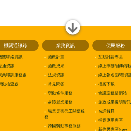
close
機關通訊錄
業務資訊
便民服務
機關聯絡資訊
施政計畫
互動討論專區
交通資訊
施政成果
線上申辦/補助專
就業職訓服務處
法規資訊
線上報名(課程資訊
勞動檢查處
常見問答
檔案下載
勞動條件服務
會議室租借網站
身障就業服務
施政成果透明資訊
職業災害勞工關懷服
名詞解釋
務
檔案應用專區
跨國勞動事務服務
新住民專區New