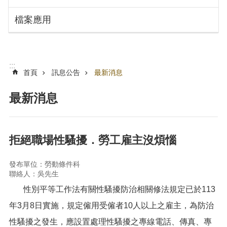
搜
訊
檔案應用
息
尋
公
告
認
:::
識
首頁
訊息公告
最新消息
勞
動
最新消息
局
機
關
拒絕職場性騷擾．勞工雇主沒煩惱
通
訊
發布單位：勞動條件科
錄
聯絡人：吳先生
業
性別平等工作法有關性騷擾防治相關修法規定已於113
務
年3月8日實施，規定僱用受僱者10人以上之雇主，為防治
資
訊
性騷擾之發生，應設置處理性騷擾之專線電話、傳真、專