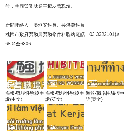
網
益，共同營造就業平權友善職場。
站
導
覽
新聞聯絡人：廖翊安科長、吳洪萬科員
市
桃園市政府勞動局勞動條件科聯絡電話：03-3322101轉
政
信
6804至6806
箱
常
見
問
題
桃
海報-職場性騷擾申
海報-職場性騷擾申
海報-職場性騷擾申
園
訴(中文)
訴(英文)
訴(泰文)
市
入
口
網
站