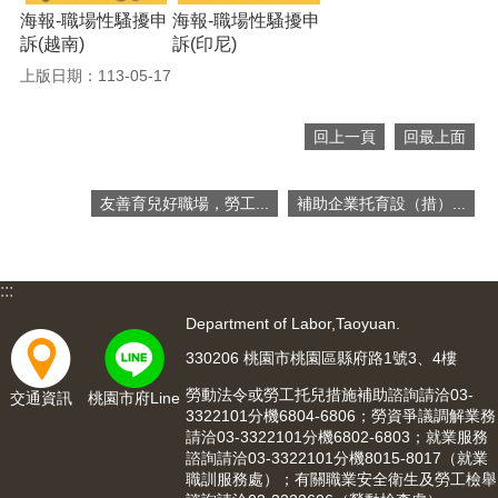
海報-職場性騷擾申
海報-職場性騷擾申
網
訴(越南)
訴(印尼)
站
上版日期：113-05-17
安
全
政
回上一頁
回最上面
策
隱
友善育兒好職場，勞工...
補助企業托育設（措）...
私
權
政
策
:::
Department of Labor,Taoyuan.
政
府
330206 桃園市桃園區縣府路1號3、4樓
網
站
勞動法令或勞工托兒措施補助諮詢請洽03-
交通資訊
桃園市府Line
3322101分機6804-6806；勞資爭議調解業務
資
請洽03-3322101分機6802-6803；就業服務
料
諮詢請洽03-3322101分機8015-8017（就業
開
職訓服務處）；有關職業安全衛生及勞工檢舉
放