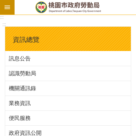
:::
勞
:::
基
法
資訊總覽
勞
資
訊息公告
會
議
認識勞動局
庇
護
機關通訊錄
工
場
業務資訊
進
便民服務
階
政府資訊公開