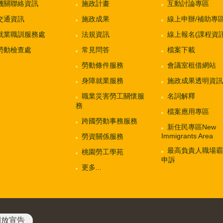
機關聯絡資訊
施政計畫
互動討論專區
交通資訊
施政成果
線上申辦/補助專
就業職訓服務處
法規資訊
線上報名(課程資訊
勞動檢查處
常見問答
檔案下載
勞動條件服務
會議室租借網站
身障就業服務
施政成果透明資訊
職業災害勞工關懷服
名詞解釋
務
檔案應用專區
跨國勞動事務服務
新住民專區New
Immigrants Area
勞資關係服務
最高負責人職場霸
桃園勞工學苑
申訴
更多...
開放宣告