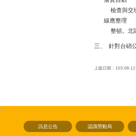
  檢查與交班交接制度，並建議堆高機裝置後照燈及風扇裝置護網，反應器桶槽周圍饋線及控制室天花板饋
線應整理

  整頓
三、
針對台硝
上版日期：103-08-12
:::
訊息公告
認識勞動局