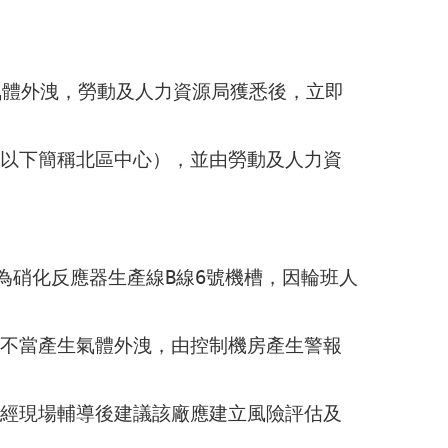
氣體外洩，勞動及人力資源局獲悉後，立即
為硝化反應器生產線B線6號機槽，因輪班人