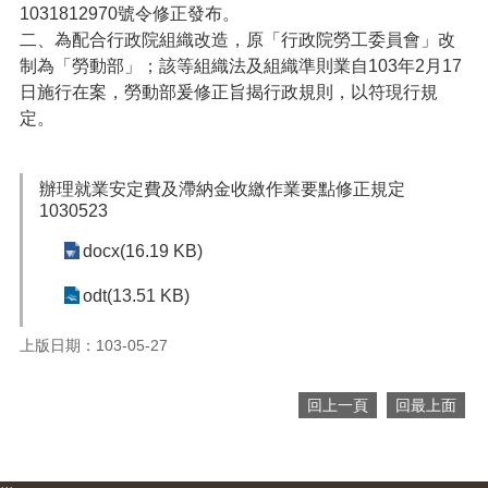
1031812970號令修正發布
。
便
二、為配合行政院組織改造，原「行政院勞工委員會」改
民
服
制為「勞動部」；該等組織法及組織準則業自
103年2月17
務
日施行在案，勞動部爰修正旨揭行政規則，以符現行規
定。
政
府
資
辦理就業安定費及滯納金收繳作業要點修正規定
訊
1030523
公
開
docx(16.19 KB)
檔
odt(13.51 KB)
案
應
上版日期：103-05-27
用
回
回上一頁
回最上面
首
頁