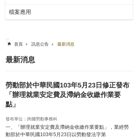
搜
訊
檔案應用
息
尋
公
告
認
:::
識
首頁
訊息公告
最新消息
勞
動
最新消息
局
機
關
勞動部於中華民國103年5月23日修正發布
通
「辦理就業安定費及滯納金收繳作業要
訊
錄
點」
業
務
發布單位：跨國勞動事務科
資
一、「辦理就業安定費及滯納金收繳作業要點」，業經勞
訊
動部於中華民國
103年5月23日以勞動發法字第