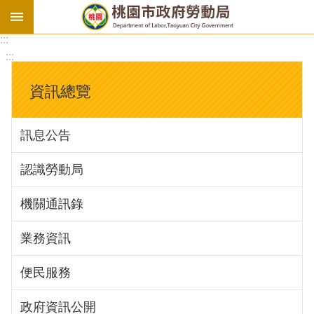
:::
勞
:::
基
法
資訊總覽
勞
資
訊息公告
會
議
認識勞動局
庇
護
機關通訊錄
工
場
業務資訊
進
便民服務
階
政府資訊公開